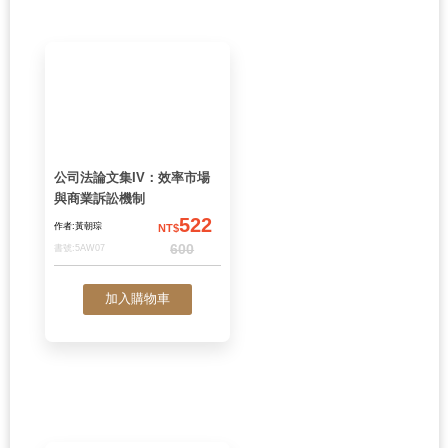
財經法專論：前司法院長賴
英照講座教授八秩華誕祝賀
論文集
870
作者:前司法院長賴英
NT$
照講座教授八秩華誕
1000
祝賀論文集編輯委員
書號:5AW37
會 編
加入購物車
公司法論文集IV：效率市場