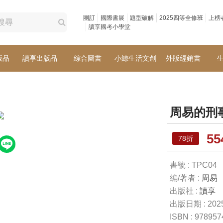
團訂
國際書展
題型破解
2025四等全修班
上榜
讀享國考小學堂
版品
讀享出版品
綜合圖書
小鯨生活文創
外版經銷書
周易的刑
5
78折
書號 : TPC04
編/著者 :
周易
出版社 :
讀享
出版日期 : 2025
ISBN : 97895