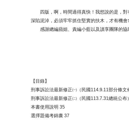
四版，啊，時間過得真快！我想說的是，對有
深陷泥淖，必須牢牢抓住堅實的扶木，才有機會
感謝總編蘋姐、責編小藍以及讀享團隊的協助
【目錄】
刑事訴訟法最新修正㈠（民國114.9.11部分條文
刑事訴訟法最新修正㈡（民國113.7.31總統公布）
本書使用說明 35
選擇題備考錦囊 37