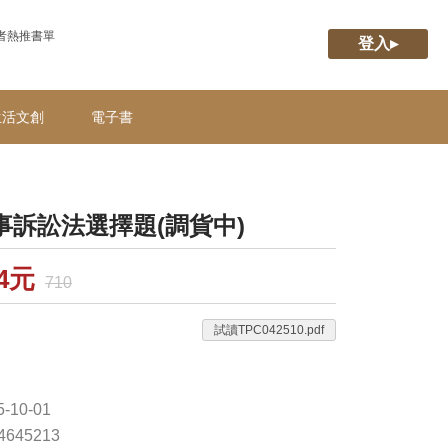
者熱推書單
登入▸
生活文創
電子書
事訴訟法選擇題(調貨中)
54元
710
試讀TPC042510.pdf
-10-01
74645213