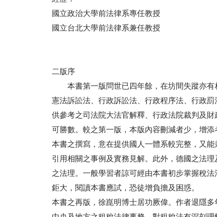
國立政治大學前法律系專任教授
國立台北大學前法律系兼任教授
二版序
本書第一版問世已四年餘，在坊間失蹤亦有相
憲法訴訟法、行政訴訟法、行政程序法、行政罰
供參考之司法院大法官解釋、行政法院裁判及財
可勝數。較之第一版，本版內容刪減者少，增添
本書之撰寫，意在提供國人一體系較完整，又能
引用相關之事例及實務見解。此外，德國之法理
之法理。一般學習者諒可經由本書初步掌握稅法
鉅大，閱讀本書應試，恐徒增負擔及困惑。
本書之再版，徐崑明博士居功厥偉。作者退隱多
中央及地方之租稅法律事務，對租稅法有深刻理