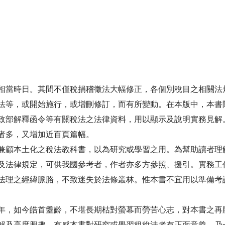
當時日。其間不僅稅捐稽徵法大幅修正，各個別稅目之相關法
法等，或開始施行，或增刪修訂，而有所變動。在本版中，本書
政部解釋函令等有關稅法之法律資料，用以顯示及說明實務見解
者多，又增加近百頁篇幅。
兼顧本土化之稅法教科書，以為研究或學習之用。為幫助讀者理
及法律規定，可供我國參考者，作者亦多方參照、援引。實務工
法理之經緯脈胳，不致迷失於法條叢林。惟本書不宜用以準備考
年，如今皓首耋齡，不堪長期枯對螢幕而勞苦心志，對本書之再
解及高度興趣，有感本書對研究或學習租稅法者有正面意義，乃