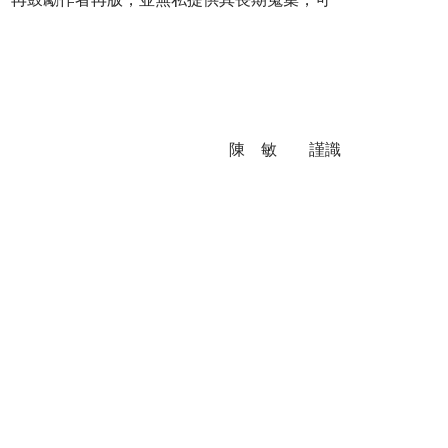
陳 敏 謹識