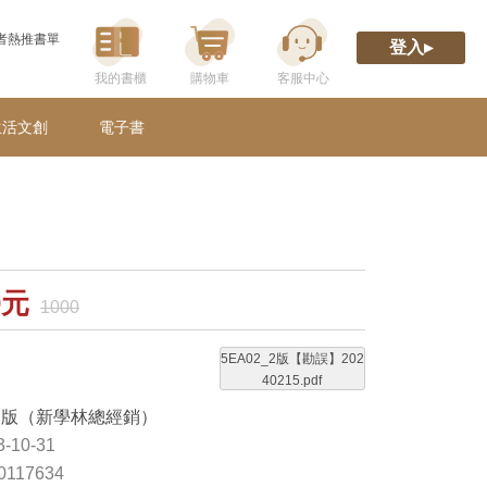
者熱推書單
登入▸
生活文創
電子書
0元
1000
5EA02_2版【勘誤】202
40215.pdf
自版（新學林總經銷）
-10-31
60117634