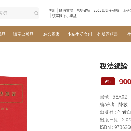
團訂
國際書展
題型破解
2025四等全修班
上榜
讀享國考小學堂
版品
讀享出版品
綜合圖書
小鯨生活文創
外版經銷書
稅法總論
90
9折
書號 : 5EA02
編/著者 :
陳敏
出版社 :
作者
出版日期 : 2023
ISBN : 97862