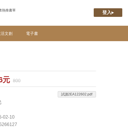
者熱推書單
登入▸
生活文創
電子書
96元
800
試讀2EA122602.pdf
光
林
-02-10
65266127