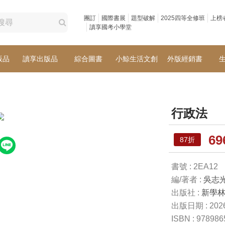
團訂
國際書展
題型破解
2025四等全修班
上榜
讀享國考小學堂
版品
讀享出版品
綜合圖書
小鯨生活文創
外版經銷書
行政法
6
87折
書號 : 2EA12
編/著者 :
吳志
出版社 :
新學
出版日期 : 2026
ISBN : 97898