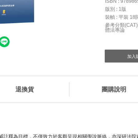
ISBN : 97898
版別 : 1版
裝幀 : 平裝 18
參考分類(CAT
體法專論
退換貨
團購說明
註釋為目標，不僅致力於客觀呈現相關學說脈絡，亦深研法院