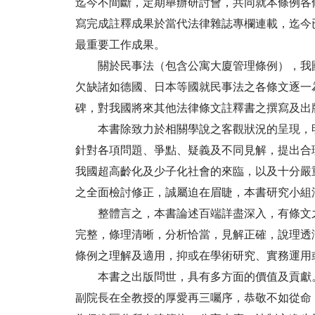
迄今不間斷，定期舉辦研討會，共同就本條例各
寫完成註釋成果於當代法律雜誌專欄連載，迄今
最重要工作成果。
關於民事法（包含公寓大廈管理條例），我國
欠缺諸如德國、日本等國就民事法之各條文逐一
碑，對我國將來其他法律條文註釋書之撰寫及出
本書除致力於相關學說之客觀狀況的呈現，明
針對各項問題、爭點、疑義及不同見解，提出合
我國超高齡化及少子化社會的來臨，以及十分嚴
之全面檢討修正，誠屬迫在眉睫，本書研究小組
整體言之，本書論述百端詳盡深入，有條文之
完整，條理清晰，分析恰當，見解正確，說理透
條例之理解及適用，抑或在學術研究、實務運用
本書之出版問世，具有多方面的價值及貢獻。
副院長在全教授的厚愛再三囑序，恭敬不如從命