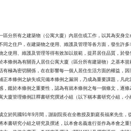
區分所有之建築物（公寓大廈）內居住或工作，以其為安身立
不同之住戶，在建築物之使用、維護及管理等各方面，發生許多
物之使用、維護及管理等得有效加以規範，提昇居住品質，於發
於本條例為有關吾人居住公寓大廈（區分所有建築物）之基本規
活有極為密切關係，在在影響每一個人居住生活方面的權益，因
正本條例之缺失或完備本條例之漏洞，乃成為重要課題，凡此
感，鑑於本條例之重要性，認為有就本條例之每一個條文，逐條
寓大廈管理條例註釋書研究撰述小組（以下稱本書研究小組，小
於民國91年9月間，謝副院長在全教授及劉庭長福來先生，
將本書研究小組之研究及撰述，以本會名義進行並作為本會之重要