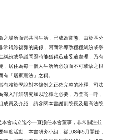
命之場所而營共同生活，已成為常態。由於區分
非常錯綜複雜的關係，因而常導致種種糾紛或爭
生糾紛或爭議問題時能獲得迅速妥適處理，乃有
範，居住為每一個人生活所必須而不可或缺之根
而有「居家憲法」之稱。
當有賴於學說對本條例之正確完整的詮釋。司法
為深入詳細研究加以詮釋之必要，乃登高一呼，
組成員及介紹，請參閱本書謝副院長及最高法院
從本會成立迄今一直擔任本會董事，非常關注並
年度活動。本書研究小組，從108年5月開始，