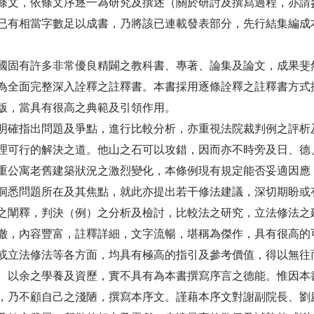
條文，依條文序逐一為研究及撰述（關於研討及撰寫過程，亦請
已有相當字數足以成書，乃將該已連載發表部分，先行結集編成
固有許多非常優良精闢之教科書、專著、論集及論文，成果斐
為全面完整深入詮釋之註釋書。本書採用逐條詮釋之註釋書方式
版，當具有很高之典範及引領作用。
確指出問題及爭點，進行比較分析，亦重視法院裁判例之評析
理可行的解決之道。他山之石可以攻錯，因而亦不時旁及日、德
重公寓老舊建築狀況之激烈變化，本條例現有規定能否妥適因應
洞悉問題所在及其焦點，就此亦提出若干修法建議，深切期盼或
闡釋，判決（例）之分析及檢討，比較法之研究，立法修法之
澈，內容豐富，註釋詳細，文字流暢，堪稱為傑作，具有很高的
或立法修法等各方面，均具有極高的指引及參考價值，得以無往
以余之學養及資歷，實不具有為本書撰寫序言之德能。惟因本
，乃不顧自己之淺陋，撰寫本序文。謹藉本序文對謝副院長、劉