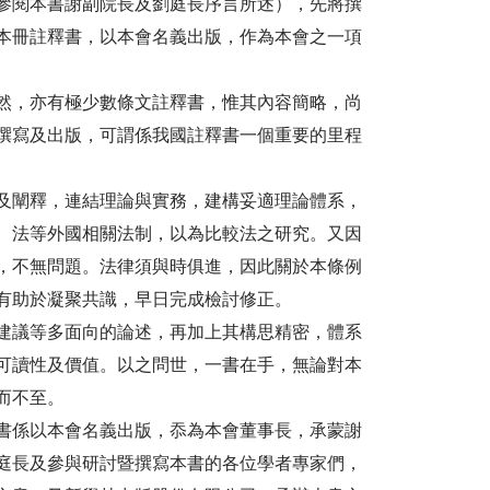
參閱本書謝副院長及劉庭長序言所述），先將撰
本冊註釋書，以本會名義出版，作為本會之一項
然，亦有極少數條文註釋書，惟其內容簡略，尚
撰寫及出版，可謂係我國註釋書一個重要的里程
及闡釋，連結理論與實務，建構妥適理論體系，
、法等外國相關法制，以為比較法之研究。又因
，不無問題。法律須與時俱進，因此關於本條例
有助於凝聚共識，早日完成檢討修正。
建議等多面向的論述，再加上其構思精密，體系
可讀性及價值。以之問世，一書在手，無論對本
而不至。
書係以本會名義出版，忝為本會董事長，承蒙謝
庭長及參與研討暨撰寫本書的各位學者專家們，