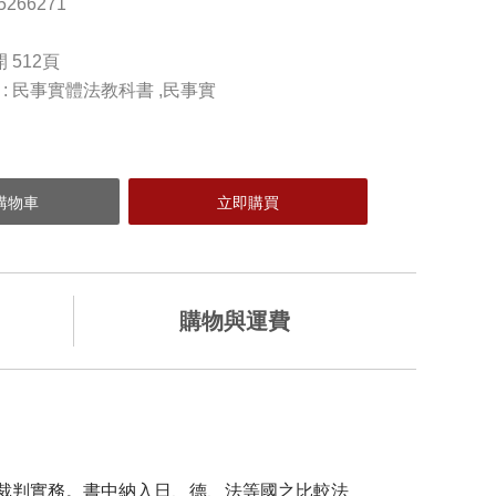
65266271
開 512頁
) : 民事實體法教科書 ,民事實
購物與運費
加入購物車
裁判實務。書中納入日、德、法等國之比較法