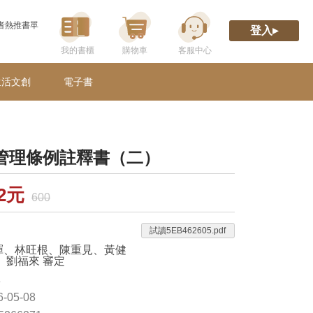
者熱推書單
登入▸
生活文創
電子書
管理條例註釋書（二）
22元
600
試讀5EB462605.pdf
暉、林旺根、陳重見、黃健
、劉福來 審定
林
-05-08