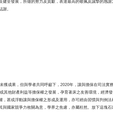
及健全發展，所做的努力及貢獻，表達最高的敬佩及誠摯的感謝
誌謝。
獲成果，但與學者共同呼籲下，2020年，讓與擔保在司法實務
債權或其他財產利益等擔保權之發展，孕育著床之友善環境，經濟
權，甚或浮動讓與擔保權之形成及運用，亦可經由習慣與判例法
其與國家競爭力攸關為意，學界之焦慮，亦屬枉然。放下這塊石