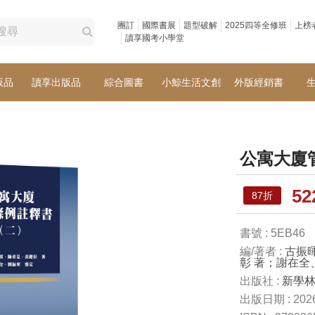
團訂
國際書展
題型破解
2025四等全修班
上榜
讀享國考小學堂
版品
讀享出版品
綜合圖書
小鯨生活文創
外版經銷書
公寓大廈
5
87折
書號 : 5EB46
編/著者 :
古振
彰 著；謝在全
出版社 :
新學
出版日期 : 2026