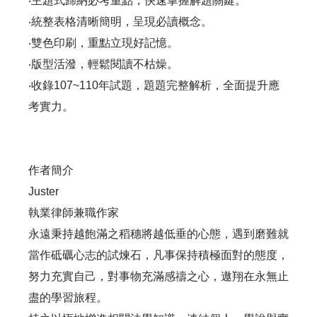
‧主題式歸納必考重點，快速掌握解題關鍵。
‧統整表格清晰簡明，呈現必讀概念。
‧雙色印刷，重點立現好記憶。
‧版型活潑，輕鬆閱讀不枯燥。
‧收錄107~110年試題，題題完整解析，全面提升應
考實力。
作者簡介
Juster
執業律師兼職作家
永遠秉持越飽滿之稻穗將越低垂的心態，遇到磨難就
當作砥礪心志的試煉石，凡事保持積極面對的態度，
努力充實自己，對事物充滿感禱之心，遨翔在永無止
盡的學習旅程。