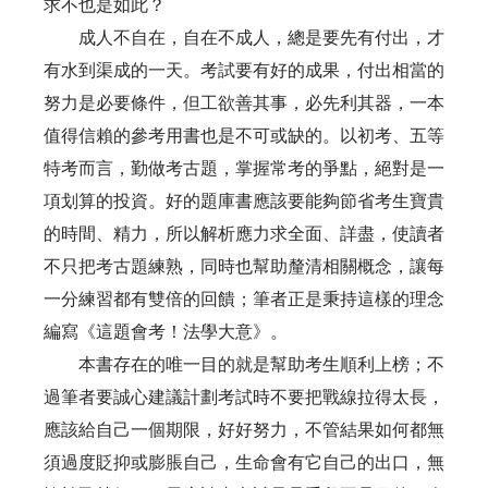
求不也是如此？
成人不自在，自在不成人，總是要先有付出，才
有水到渠成的一天。考試要有好的成果，付出相當的
努力是必要條件，但工欲善其事，必先利其器，一本
值得信賴的參考用書也是不可或缺的。以初考、五等
特考而言，勤做考古題，掌握常考的爭點，絕對是一
項划算的投資。好的題庫書應該要能夠節省考生寶貴
的時間、精力，所以解析應力求全面、詳盡，使讀者
不只把考古題練熟，同時也幫助釐清相關概念，讓每
一分練習都有雙倍的回饋；筆者正是秉持這樣的理念
編寫《這題會考！法學大意》。
本書存在的唯一目的就是幫助考生順利上榜；不
過筆者要誠心建議計劃考試時不要把戰線拉得太長，
應該給自己一個期限，好好努力，不管結果如何都無
須過度貶抑或膨脹自己，生命會有它自己的出口，無