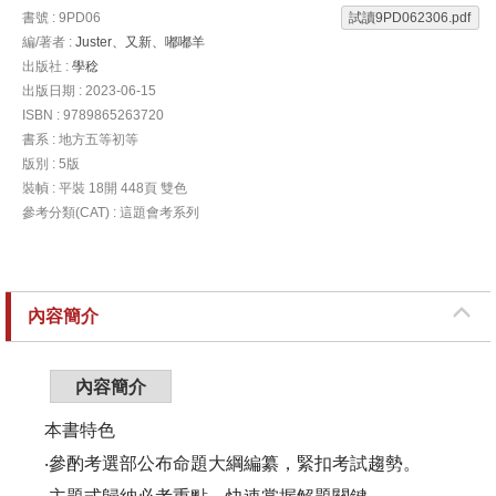
書號 : 9PD06
試讀9PD062306.pdf
編/著者 :
Juster、又新、嘟嘟羊
出版社 :
學稔
出版日期 : 2023-06-15
ISBN : 9789865263720
書系 : 地方五等初等
版別 : 5版
裝幀 : 平裝 18開 448頁 雙色
參考分類(CAT) : 這題會考系列
內容簡介
內容簡介
本書特色
‧參酌考選部公布命題大綱編纂，緊扣考試趨勢。