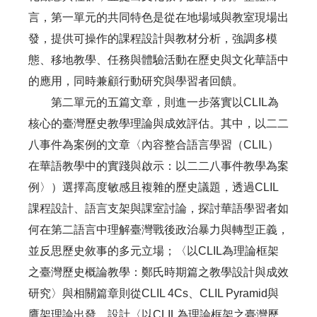
言，第一單元的共同特色是從在地場域與教室現場出
發，提供可操作的課程設計與教材分析，強調多模
態、移地教學、任務與體驗活動在歷史與文化華語中
的應用，同時兼顧行動研究與學習者回饋。
第二單元的五篇文章，則進一步落實以CLIL為
核心的臺灣歷史教學理論與成效評估。其中，以二二
八事件為案例的文章〈內容整合語言學習（CLIL）
在華語教學中的實踐與啟示：以二二八事件教學為案
例〉）選擇高度敏感且複雜的歷史議題，透過CLIL
課程設計、語言支架與課室討論，探討華語學習者如
何在第二語言中理解臺灣戰後政治暴力與轉型正義，
並反思歷史敘事的多元立場；〈以CLIL為理論框架
之臺灣歷史概論教學：鄭氏時期篇之教學設計與成效
研究〉與相關篇章則從CLIL 4Cs、CLIL Pyramid與
鷹架理論出發，設計〈以CLIL為理論框架之臺灣歷