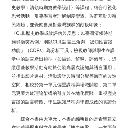
史教學：清領時期篇教學設計〉等課程，結合可視化
思考活動，引導學習者理解制度變遷、族群互動與殖
民經驗，並覺察自身對臺灣族群的刻板印象；
〈CLIL歷史教學成效評估與反思：以臺灣清領時期
族群衝突為例〉則以CLIL語言三角與「認知性言談
功能」（CDFs）為分析工具，檢視教師與學生在課
堂中的語言產出類型（如描述、解釋、評價等），追
蹤哪些教學活動有助於促發高層次認知與語言運用，
並指出影片選材、活動設計與時間分配等層面的改進
空間。相較於第一單元偏重課程與場域開發，第二單
元更著力於理論架構的引介與在地化實踐，重視歷史
言談的語言特徵、學生認知歷程與學習成效的實證分
析。
綜合本書兩大單元，本書的編輯目的是希望建立
在地華語歷史與文化教學的「雙向橋梁」。一方面藉