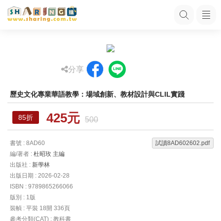
分享
歷史文化專業華語教學：場域創新、教材設計與CLIL實踐
425元
85折
500
書號 : 8AD60
試讀8AD602602.pdf
編/著者 :
杜昭玫 主編
出版社 :
新學林
出版日期 : 2026-02-28
ISBN : 9789865266066
版別 : 1版
裝幀 : 平裝 18開 336頁
參考分類(CAT) : 教科書