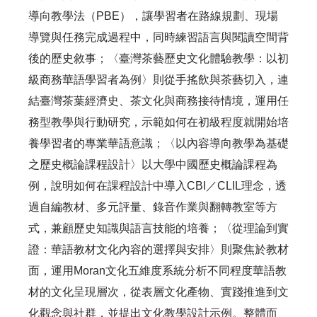
導向教學法（PBE），讓學習者在路線規劃、現場
導覽與任務完成過程中，同時練習語言與閱讀空間背
後的歷史敘事；〈臺灣茶藝歷史文化體驗教學：以初
級商務華語學習者為例〉則從手搖飲與茶藝切入，連
結臺灣茶葉經濟史、茶文化與商務接待情境，運用任
務型教學與行動研究，示範如何在初級程度就開始培
養學習者的專業華語意識；〈以內容導向教學為基礎
之歷史概論課程設計〉以大學中國歷史概論課程為
例，說明如何在課程設計中導入CBI／CLIL理念，透
過自編教材、多元評量、錄音作業與翻轉教室等方
式，兼顧歷史知識與語言技能的培養；〈從理論到實
證：華語教材文化內容的選擇與安排〉則聚焦於教材
面，運用Moran文化五維度系統分析不同程度華語教
材的文化呈現層次，從表層文化產物、實踐推進到文
化觀念與社群，並提出文化教學設計示例。整體而