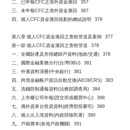
二、已申報CFC之境外資金滙回 357
三、未申報CFC之境外資金滙回 367
四、個人CFC資金滙回規劃的總結說明 376
第八章 個人CFC資金滙回之查稅管道及案例 377
第一節 個人CFC資金滙回之查稅管道 378
一、全國財產及所得總歸戶資料(地政/交通) 378
二、國際金融業務分行(台灣OBU) 381
三、外滙資料清冊(中央銀行) 381
四、跨境金融帳戶資訊自動交換(AEOI/CRS) 383
五、洗錢防制通報資料(法務部調查局) 384
六、上市櫃公司年報(證交所或櫃買中心) 388
七、僑外資來台投資資料(經濟部投審司) 389
八、個人出入境資料(內政部移民署) 390
九、戶籍謄本(各地戶政機關) 391