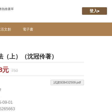
者熱推書單
登入▸
生活文創
電子書
法（上）（沈冠伶著）
38元
750
試讀5EB432509.pdf
伶
林
-09-01
65265663