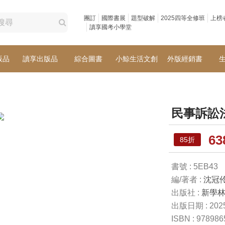
團訂
國際書展
題型破解
2025四等全修班
上榜
讀享國考小學堂
版品
讀享出版品
綜合圖書
小鯨生活文創
外版經銷書
民事訴訟
6
85折
書號 : 5EB43
編/著者 :
沈冠
出版社 :
新學
出版日期 : 2025
ISBN : 97898