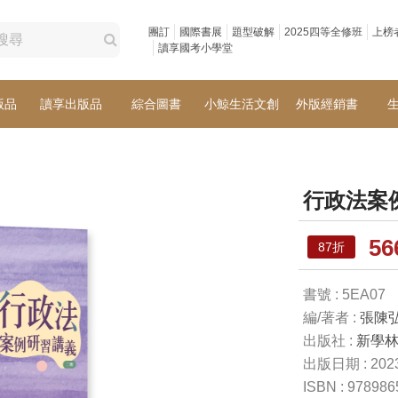
團訂
國際書展
題型破解
2025四等全修班
上榜
讀享國考小學堂
版品
讀享出版品
綜合圖書
小鯨生活文創
外版經銷書
行政法案
5
87折
書號 : 5EA07
編/著者 :
張陳
出版社 :
新學
出版日期 : 2023
ISBN : 97898