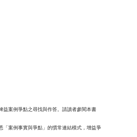
裨益案例爭點之尋找與作答。請讀者參閱本書
悉「案例事實與爭點」的慣常連結模式，增益爭