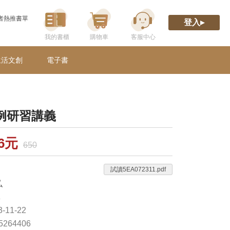
者熱推書單
登入▸
生活文創
電子書
例研習講義
66元
650
試讀5EA072311.pdf
弘
林
-11-22
65264406