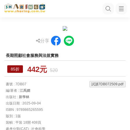
分享
長期照顧社會服務與法規實務
442元
85折
520
書號 : 7DB07
試讀7DB072509.pdf
編/著者 :
江禹嫻
出版社 :
新學林
出版日期 : 2025-09-04
ISBN : 9789865265595
版別 : 1版
裝幀 : 平裝 18開 408頁
參考分類(CAT) : 社會科學