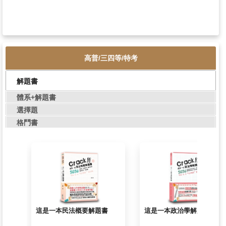
這是一本民法概要解題書
這是一本刑事訴訟
要）解題書
408
作者:凌云
作者:千早、木橋、金
NT$
N
高普/三四等/特考
寶
530
書號:TCB08
書號:TCC02
解題書
加入購物車
體系+解題書
加入購物車
選擇題
格鬥書