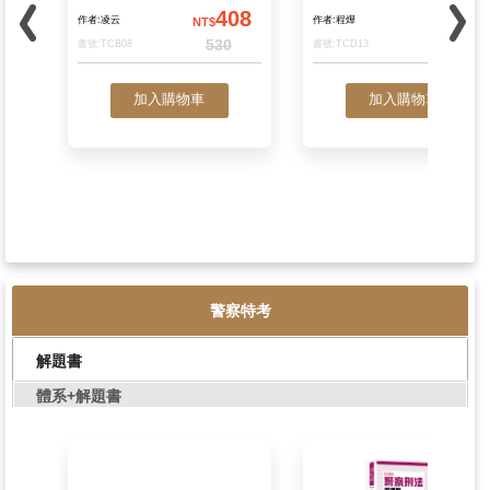
警察特考
這是一本民法概要解題書
這是一本政治學解
解題書
體系+解題書
408
作者:凌云
作者:程燁
NT$
N
530
書號:TCB08
書號:TCD13