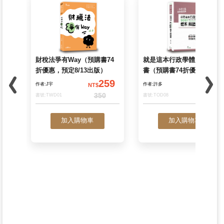
財稅法爭有Way（預購書74
就是這本行政學體
折優惠，預定8/13出版）
書（預購書74折優
8/13出版）
259
作者:J宇
作者:許多
NT$
N
350
書號:TWD01
書號:TOD08
加入購物車
加入購物車