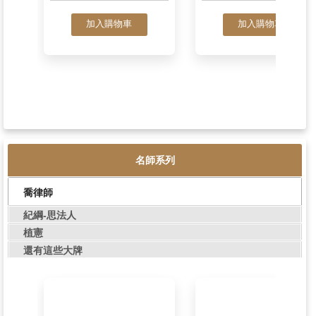
這是一本民事訴訟法（含概
這是一本海洋法與
要）解題書
題書
382
作者:薏偉
作者:許霍、妤庭
NT$
N
490
書號:TCB06
書號:TCE09
加入購物車
加入購物車
名師系列
喬律師
紀綱-思法人
植憲
還有這些大牌