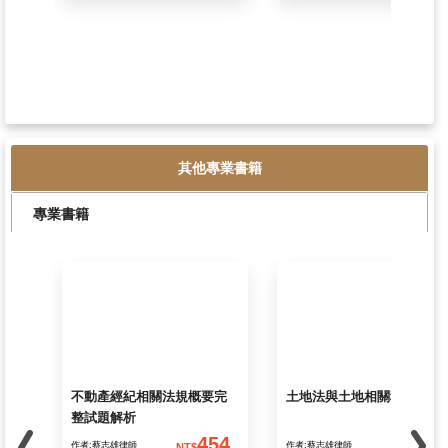
其他專業書籍
專業書籍
財產法爭點地圖
刑法爭點地圖
678
作者:賴川
作者:諾恩
NT$
N
880
書號:TGC03
書號:TGC04
加入購物車
加入購物車