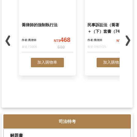
喬律師的強制執行法
民事訴訟法（喬著
＋（下）套書（74
468
作者:喬律師
作者:喬律師
NT$
NT$
600
1
書號:TDB06
書號:DM25025
司法特考
加入購物車
加入購物車
解題書