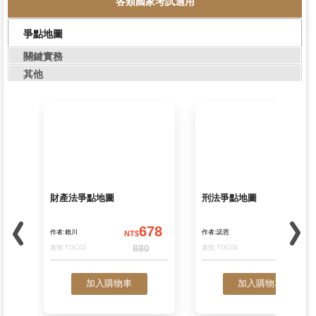
各類國家考試適用
爭點地圖
這是一本警察刑法解題書
這是一本警察刑法
關鍵實務
538
其他
作者:謝安、周易
作者:周易、謝安
NT$
N
690
書號:TCD16
書號:TNC03
加入購物車
加入購物車