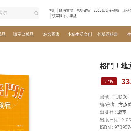
團訂
國際書展
題型破解
2025四等全修班
上榜
讀享國考小學堂
版品
讀享出版品
綜合圖書
小鯨生活文創
外版經銷書
格鬥！地
3
77折
書號 : TUD06
編/著者 :
方彥
出版社 :
讀享
出版日期 : 2022
ISBN : 97895