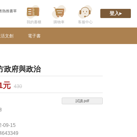
者熱推書單
登入▸
生活文創
電子書
方政府與政治
31元
430
試讀.pdf
鈞
-09-15
74643349