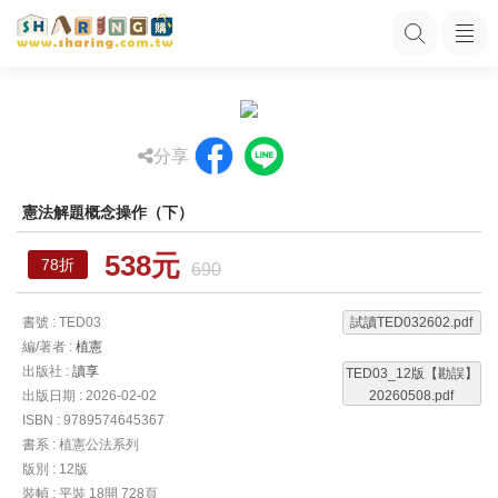
分享
憲法解題概念操作（下）
538元
78折
690
書號 : TED03
試讀TED032602.pdf
編/著者 :
植憲
出版社 :
讀享
TED03_12版【勘誤】
出版日期 : 2026-02-02
20260508.pdf
ISBN : 9789574645367
書系 : 植憲公法系列
版別 : 12版
裝幀 : 平裝 18開 728頁