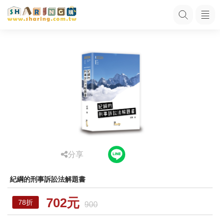
分享
紀綱的刑事訴訟法解題書
702元
78折
900