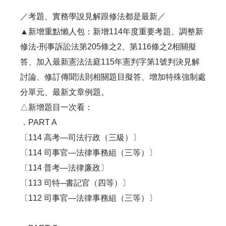
／考題、實務學說見解跟修法都是最新／
▲新增重點懶人包：新增114年度重要考題、調整新
修法-刑事訴訟法第205條之2、第116條之2相關擬
答、加入最新憲法法庭115年憲判字第1號判決見解
討論、修訂傳聞法則相關題目擬答、增加特殊強制處
分單元、最新文章例題。
△新增題目一次看：
．PART A
〔114 高考—司法行政（三級）〕
〔114 司事官—法律事務組（三等）〕
〔114 普考—法律廉政〕
〔113 司特─書記官（四等）〕
〔112 司事官—法律事務組（三等）〕