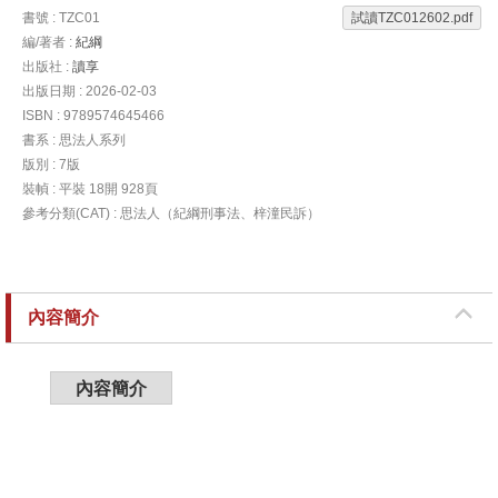
書號 : TZC01
試讀TZC012602.pdf
編/著者 :
紀綱
出版社 :
讀享
出版日期 : 2026-02-03
ISBN : 9789574645466
書系 : 思法人系列
版別 : 7版
裝幀 : 平裝 18開 928頁
參考分類(CAT) : 思法人（紀綱刑事法、梓潼民訴）
內容簡介
內容簡介