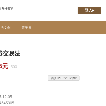
者熱推書單
登入▸
生活文創
電子書
券交易法
85元
500
試讀TPE022512.pdf
-12-05
74645305