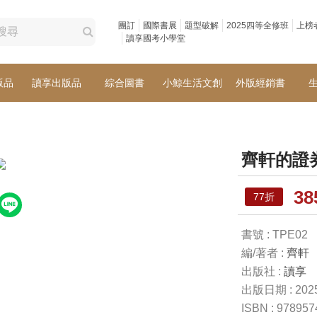
團訂
國際書展
題型破解
2025四等全修班
上榜
讀享國考小學堂
版品
讀享出版品
綜合圖書
小鯨生活文創
外版經銷書
齊軒的證
3
77折
書號 : TPE02
編/著者 :
齊軒
出版社 :
讀享
出版日期 : 2025
ISBN : 97895