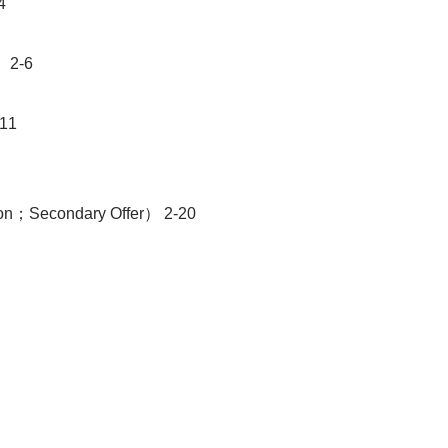
4
2-6
11
econdary Offer） 2-20