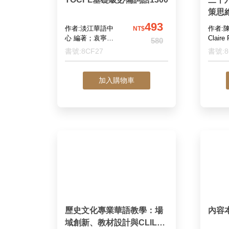
策思
（附教
493
作者:淡江華語中
作者:陳
NT$
y-Si
心 編著；袁寧均
Claire
580
主編
ed Ma
書號:8CF27
書號:8
angua
cisio
加入購物車
ctor'
歷史文化專業華語教學：場
內容
域創新、教材設計與CLIL實