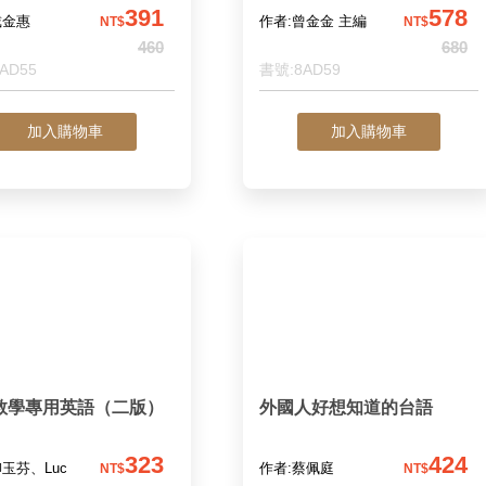
391
578
戴金惠
作者:曾金金 主編
NT$
NT$
460
680
AD55
書號:8AD59
加入購物車
加入購物車
教學專用英語（二版）
外國人好想知道的台語
323
424
柳玉芬、Luc
作者:蔡佩庭
NT$
NT$