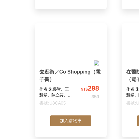
去逛街／Go Shopping（電
在醫院／
子書）
（電
298
作者:朱榮智、王
作者:
NT$
慧娟、陳立芬、舒
慧娟、
350
兆民、蔡蓉芝
兆民、
書號:U8CA05
書號:U
加入購物車