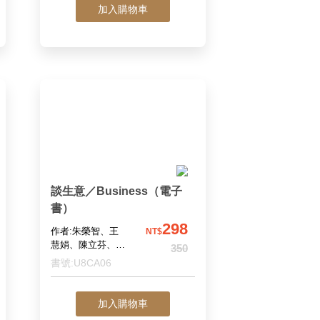
加入購物車
談生意／Business（電子
書）
298
作者:朱榮智、王
NT$
慧娟、陳立芬、舒
350
兆民、蔡蓉芝
書號:U8CA06
加入購物車