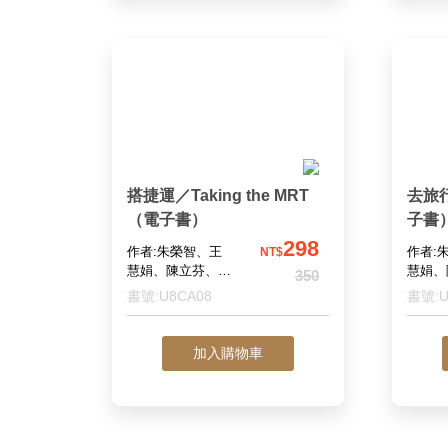
搭捷運／Taking the MRT
去旅行
（電子書）
子書
298
作者:朱榮智、王
作者:
NT$
慧娟、陳立芬、舒
慧娟、
350
兆民、蔡蓉芝
兆民、
書號:U8CA08
書號:U
加入購物車