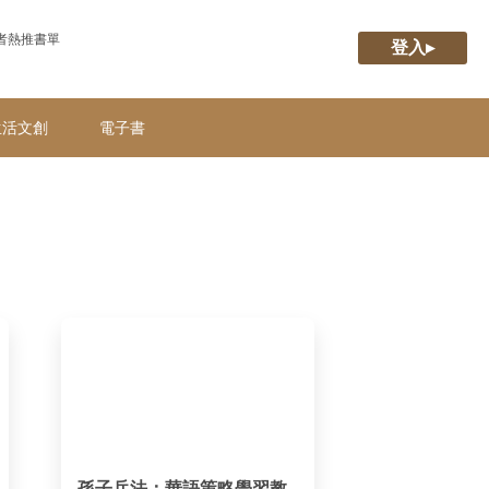
者熱推書單
登入▸
生活文創
電子書
孫子兵法：華語策略學習教