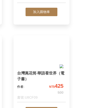
加入購物車
台灣萬花筒‧華語看世界（電
子書）
425
作者:
NT$
500
書號:U8CF09