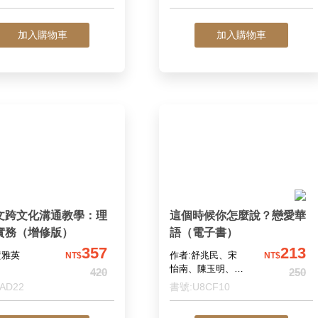
加入購物車
加入購物車
文跨文化溝通教學：理
這個時候你怎麼說？戀愛華
實務（增修版）
語（電子書）
357
213
黃雅英
作者:舒兆民、宋
NT$
NT$
怡南、陳玉明、歐
420
250
喜強 編著； 蒲俊
AD22
書號:U8CF10
凱（Daniel S. Par
illa） 英譯