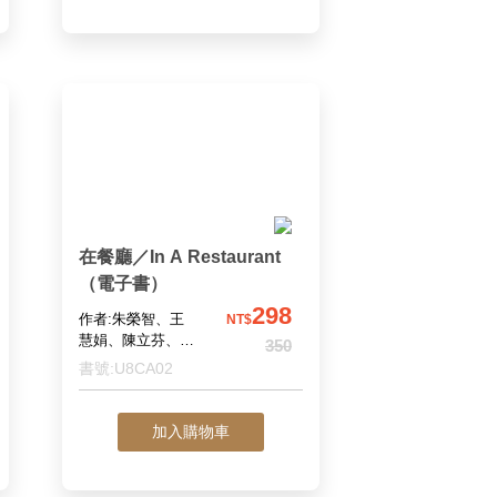
在餐廳／In A Restaurant
（電子書）
298
作者:朱榮智、王
NT$
慧娟、陳立芬、舒
350
兆民、蔡蓉芝
書號:U8CA02
加入購物車