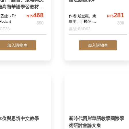
維高階華語學習教材
師手冊）（The Thirt
468
281
乙緁（Dr.
作者:戴金惠、姚
NT$
NT$
x Stratagems: Advanc
 Rodan）
瑜雯、于麗萍 合
550
330
著
ndarin Textbook in L
CF26
書號:8AD62
ge, Strategy, and De
n-Making (with Instru
加入購物車
加入購物車
s Guide)）
本位與思辨中文教學
新時代兩岸華語教學國際學
術研討會論文集