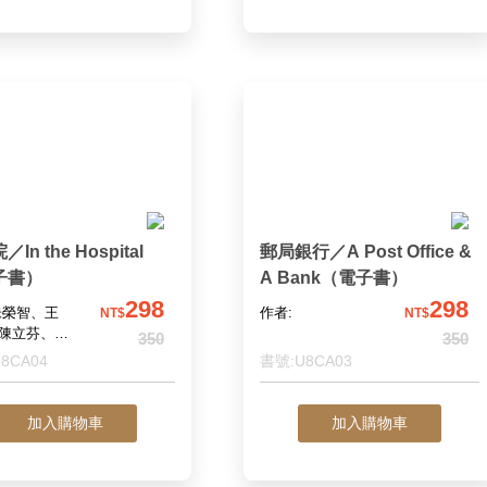
In the Hospital
郵局銀行／A Post Office &
子書）
A Bank（電子書）
298
298
朱榮智、王
作者:
NT$
NT$
陳立芬、舒
350
350
蔡蓉芝
8CA04
書號:U8CA03
加入購物車
加入購物車