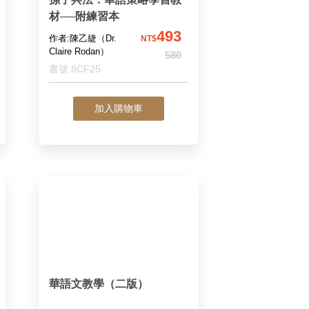
材──附練習本
493
作者:陳乙緁（Dr.
NT$
Claire Rodan）
580
書號:8CF25
加入購物車
華語文教學（二版）