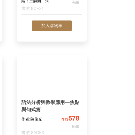
編；王韻涵、張聲
720
婷、黃于芮 副主
書號:8CF21
編
加入購物車
語法分析與教學應用—焦點
與句式篇
578
作者:陳俊光
NT$
680
書號:8AD53