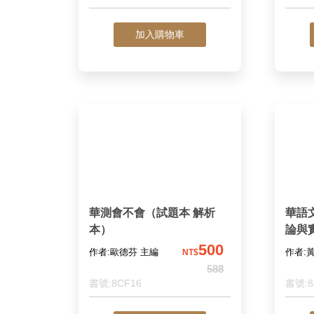
加入購物車
華測會不會（試題本 解析
華語
本）
論與
500
作者:歐德芬 主編
作者:
NT$
588
書號:8CF16
書號:8