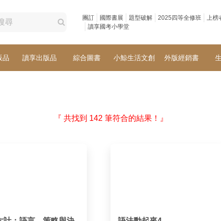
團訂
國際書展
題型破解
2025四等全修班
上榜
讀享國考小學堂
版品
讀享出版品
綜合圖書
小鯨生活文創
外版經銷書
『 共找到 142 筆符合的結果！』
六計：語言、策略與決
語法動起來4