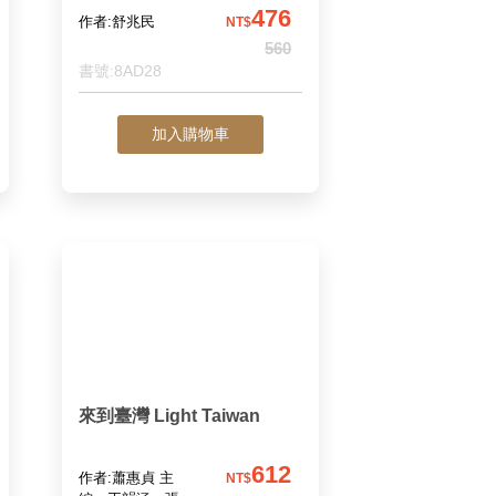
476
作者:舒兆民
NT$
560
書號:8AD28
加入購物車
來到臺灣 Light Taiwan
612
作者:蕭惠貞 主
NT$