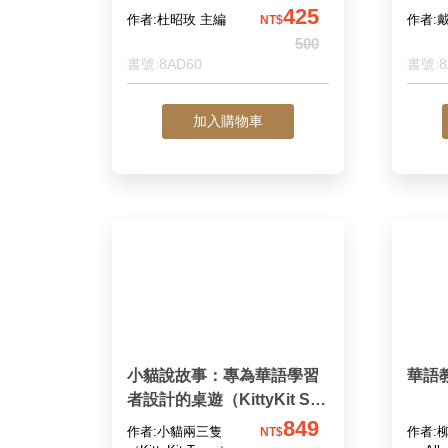
踐
425
作者:杜昭玫 主編
作者:
NT$
500
書號:8AD60
書號:8
加入購物車
小貓說故事：專為華語學習
華語
者設計的桌遊（KittyKit Sto
ry Time: a board game for
849
作者:小貓兩三隻
作者:
NT$
Chinese language learner