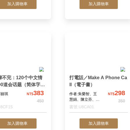
加入購物車
加入購物車
聊不完：120个中文情
打電話／Make A Phone Ca
600道会话题（简体字
ll（電子書）
（電子書）
383
298
解丽琪
作者:朱榮智、王
NT$
NT$
慧娟、陳立芬、舒
450
350
兆民、蔡蓉芝
8CF15
書號:U8CA01
加入購物車
加入購物車