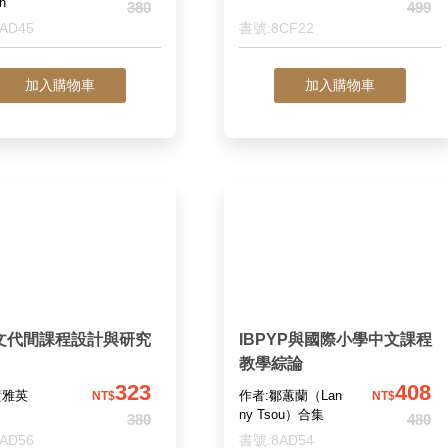
en
380
499
AD45
書號:8CF22
加入購物車
加入購物車
文代間課程設計與研究
IBPYP與國際小學中文課程
教學綜論
323
408
黃雅英
作者:鄒蕙蘭（Lan
NT$
NT$
ny Tsou）合集
380
480
AD56
書號:8AD54