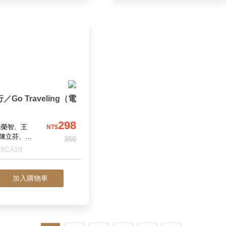
／Go Traveling（電
）
298
朱榮智、王
NT$
陳立芬、舒
350
蔡蓉芝
8CA10
加入購物車