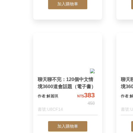
加入購物車
聊天聊不完：120個中文情
聊天
境3600道會話題（電子書）
境3
版）
383
作者:解麗琪
作者:
NT$
450
書號:U8CF14
書號:U
加入購物車