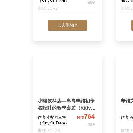
（KittyKit Team）
as All
999
s）
書號:8CF24
書號:8
加入購物車
小貓飲料店—專為華語初學
華語
者設計的教學桌遊（KittyKit
Tea Shop：a board game f
764
作者:小貓兩三隻
作者:
NT$
or Chinese language learn
（KittyKit Team）
899
ers）
書號:8CF23
書號:8