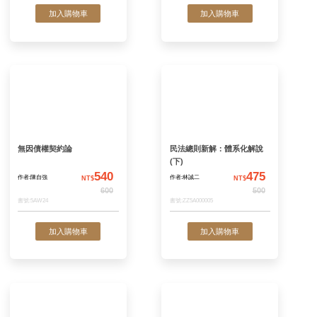
民法物權(鄭著)
民事裁判之理論實
法學之發展：孫森
740
紀念論文集
作者:鄭冠宇
作者:民法研究基金會
NT$
N
編
850
書號:5EB02
書號:5AW28
加入購物車
加入購物