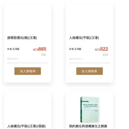
審定
審定
書號:5EB46
書號:5EB45
加入購物車
加入購物
損害賠償法(精)(王著)
人格權法(平裝)(王著
665
作者:王澤鑑
作者:王澤鑑
NT$
N
700
書號:5AY40
書號:5AY13-2