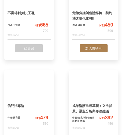
民法概要
民法債編總論
539
作者:鄭冠宇
作者:鄭冠宇
NT$
N
620
書號:5EB16
書號:5EB07
加入購物車
加入購物