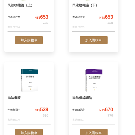
家族企業傳承之道
債法各論（上）
348
作者:黃帥升 等
作者:游進發
NT$
N
400
書號:5AW32
書號:2EB62
加入購物車
加入購物