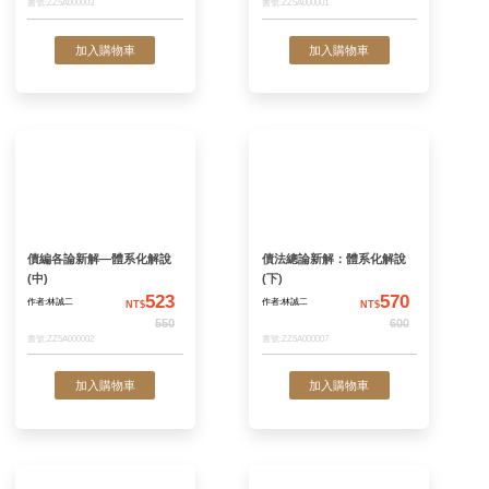
信託法專論
成年監護法規革新
景、議題分析與修
479
作者:葉賽鶯
作者:台北律師公會出
NT$
N
版委員會 編
550
書號:5AY16
書號:5NC31
加入購物車
加入購物
無因債權契約論
民法總則新解：體