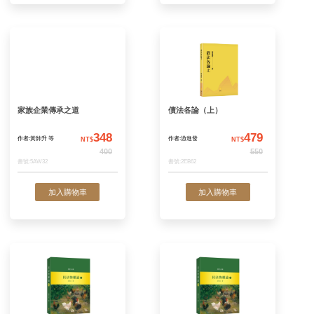
由德國民法上天然孳息收取
占有回復關係
權之一般規定看我國民法上
天然孳息之收取權
261
作者:王千維
作者:王千維
NT$
N
300
書號:5AW34
書號:5AW33
加入購物車
加入購物