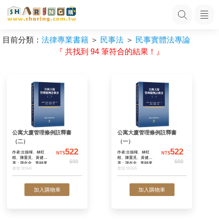
目前分類：
法律專業書籍
＞
民事法
＞
民事實體法專論
『 共找到 94 筆符合的結果！』
公寓大廈管理條例註釋書
公寓大廈管理條例
（二）
（一）
522
作者:古振暉、林旺
作者:古振暉、林旺
NT$
N
根、陳重見、黃健彰
根、陳重見、黃健彰
600
著；謝在全、劉福來
著；謝在全、劉福來