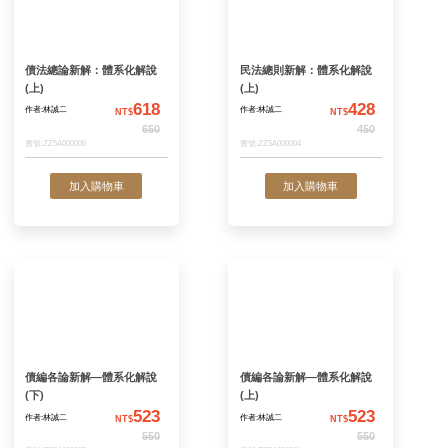
不當得利(精)(王著)
危險負擔與危險移
法之現代化VIII
665
作者:王澤鑑
作者:陳自強
NT$
N
700
書號:5AY28
書號:5AW26
已售完
加入購物