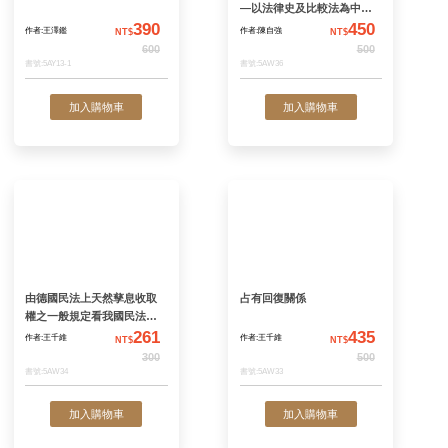
加入購物車
加入購物
人格權法(平裝)(王著)(瑕疵)
契約責任與侵權責
—以法律史及比較
390
—契約法之現代化I
作者:王澤鑑
作者:陳自強
NT$
N
600
書號:5AY13-1
書號:5AW36
加入購物車
加入購物