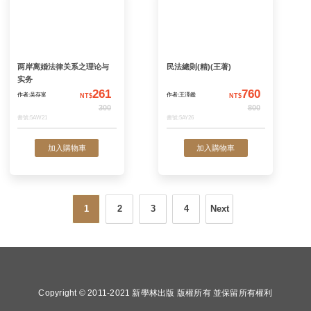
(下)
540
作者:陳自強
作者:林誠二
NT$
N
600
書號:5AW24
書號:ZZ5A000005
加入購物車
加入購物
1
2
3
4
Next
債法總論新解：體系化解說
民法總則新解：體
(上)
(上)
Copyright © 2011-2021 新學林出版 版權所有 並保留所有權利
618
作者:林誠二
作者:林誠二
NT$
N