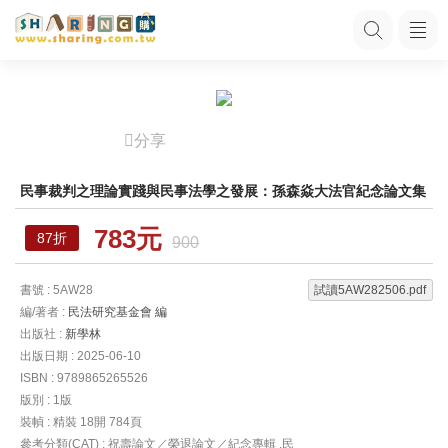
分享
民事裁判之理論實踐與民事法學之發展：孫森焱大法官紀念論文集
783元
87折
900
書號 : 5AW28
試讀5AW282506.pdf
編/著者 :
民法研究基金會 編
出版社 :
新學林
出版日期 : 2025-06-10
ISBN : 9789865265526
版別 : 1版
裝幀 : 精裝 18開 784頁
參考分類(CAT) : 祝壽論文／榮退論文／紀念專輯 ,民