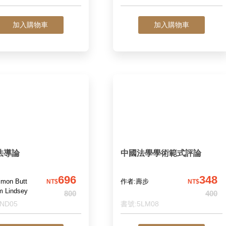
加入購物車
加入購物車
法導論
中國法學學術範式評論
696
348
mon Butt
作者:壽步
NT$
NT$
m Lindsey
800
400
ND05
書號:5LM08