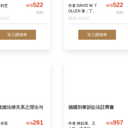
其他IT合約的法務及業者實
522
522
林利芝
作者:DAVID W. T
NT$
NT$
用方針
OLLEN 著；丁天
600
600
欣 譯
LB46
書號:2ED25
加入購物車
加入購物車
离婚法律关系之理论与
德國刑事訴訟法註釋書
261
957
吴存富
作者:林鈺雄、王
NT$
NT$