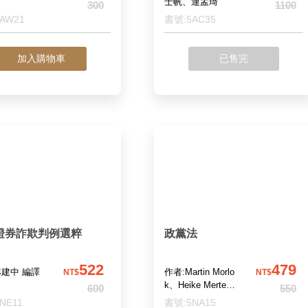
士帆、連孟琦
300
1100
AW21
書號:5AC35
加入購物車
已售完
證券詐欺判例選粹
政黨法
522
479
林建中 編譯
作者:Martin Morlo
NT$
NT$
k、Heike Merten
600
550
著；黃仁俊 譯
NE11
書號:5NA15