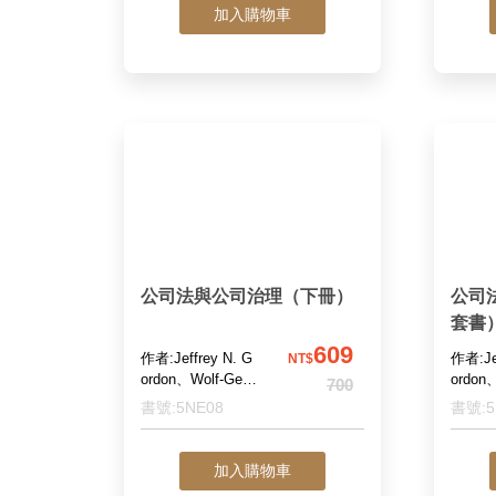
Mayer、Jennifer
加入購物車
Payne 著；黃種
甲、吳奐廷、江朝
聖 譯；陳錦隆 審
定
公司法與公司治理（下冊）
公司
套書
609
作者:Jeffrey N. G
作者:Jef
NT$
ordon、Wolf-Geor
ordon
700
g Ringe主編；江
g Ri
書號:5NE08
書號:5
朝聖、吳奐廷、李
朝聖、
承毅、林建中、林
承毅、
鼎鈞、趙冠瑋
鼎鈞、
加入購物車
譯；陳錦隆 審定
譯；陳