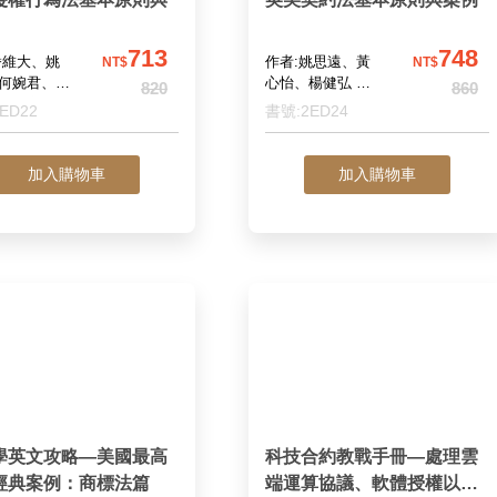
713
748
潘維大、姚
作者:姚思遠、黃
NT$
NT$
何婉君、范
心怡、楊健弘 編
820
860
王震宇 編
著
ED22
書號:2ED24
加入購物車
加入購物車
學英文攻略—美國最高
科技合約教戰手冊—處理雲
經典案例：商標法篇
端運算協議、軟體授權以及