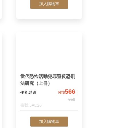
鼎鈞、趙冠瑋
加入購物車
譯；陳錦隆 審定
當代恐怖活動犯罪暨反恐刑
法研究（上冊）
566
作者:趙遠
NT$
650
書號:5AC26
加入購物車