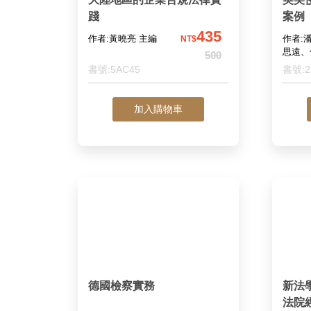
踐
案例
435
作者:黃曉亮 主編
作者:
NT$
思遠、
500
秀羽、
書號:5AC45
書號:2
著
加入購物車
德國檢察實務
新法
法院