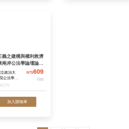
正義之建構與權利救濟
峽兩岸公法學論壇論文
二）
609
國立政治大
NT$
院公法學中
700
治大學法學
AZ75
法與社會法
加入購物車