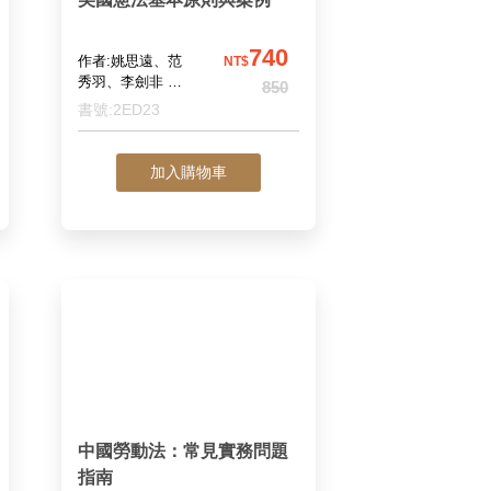
740
作者:姚思遠、范
NT$
秀羽、李劍非 編
850
著
書號:2ED23
加入購物車
中國勞動法：常見實務問題
指南