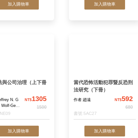
加入購物車
加入購物車
法與公司治理（上下冊
當代恐怖活動犯罪暨反恐刑
）
法研究（下冊）
1305
592
frey N. G
作者:趙遠
NT$
NT$
、Wolf-Geor
1500
680
nge主編；江
NE09
書號:5AC27
吳奐廷、李
林建中、林
趙冠瑋
加入購物車
加入購物車
錦隆 審定