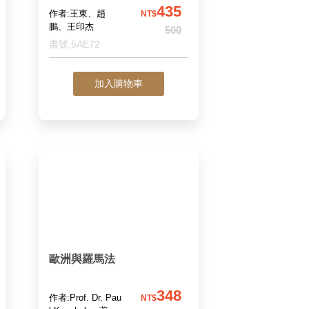
435
作者:王東、趙
NT$
鵬、王印杰
500
書號:5AE72
加入購物車
歐洲與羅馬法
348
作者:Prof. Dr. Pau
NT$