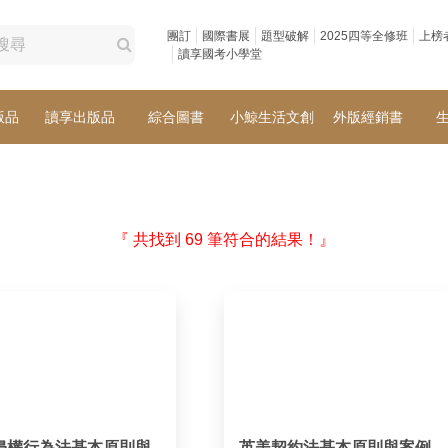
團訂
國際書展
題型破解
2025四等全修班
上榜
讀享國考小學堂
版品
讀享出版品
綜合圖書
小鯨生活文創
外版經銷書
『 共找到 69 筆符合的結果！』
侵權行為法基本原則與
英美契約法基本原則與案例