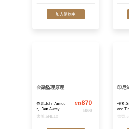
昕、李瓊 譯
加入購物車
金融監理原理
印尼
870
作者:John Armou
作者:Si
NT$
r、Dan Awrey、P
and Ti
1000
aul Davies、Luca
書號:5NE10
書號:5
Enriques、Jeffrey
N. Gordon、Colin