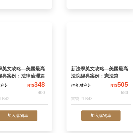
學英文攻略—美國最高
新法學英文攻略—美國最高
經典案例：法律倫理篇
法院經典案例：憲法篇
348
505
林利芝
作者:林利芝
NT$
NT$
400
580
LB42
書號:2LB43
加入購物車
加入購物車