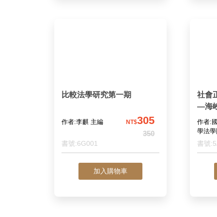
比較法學研究第一期
社會
—海
集（
305
作者:李麒 主編
作者:
NT$
學法學
350
心、政
書號:6G001
書號:5
院勞動
中心
加入購物車