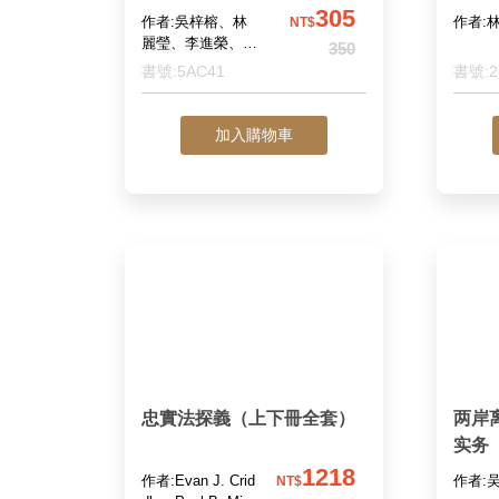
305
作者:吳梓榕、林
作者:
NT$
麗瑩、李進榮、姚
350
崇略、黃英彥、林
書號:5AC41
書號:2
芝郁、邱耀德、黃
則儒、Marian Rüb
samen、Julian S
加入購物車
chmidt
忠實法探義（上下冊全套）
两岸
实务
1218
作者:Evan J. Crid
作者:
NT$