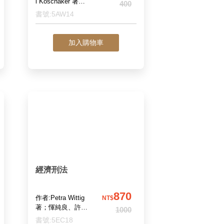
l Koschaker 著；
400
陳添輝 譯
書號:5AW14
加入購物車
經濟刑法
870
作者:Petra Wittig
NT$
著；惲純良、許絲
1000
捷 譯
書號:5EC18