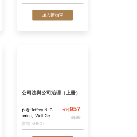
加入購物車
公司法與公司治理（上冊）
957
作者:Jeffrey N. G
NT$
ordon、Wolf-Geor
1100
g Ringe主編；江
書號:5NE07
朝聖、吳奐廷、李
承毅、林建中、林