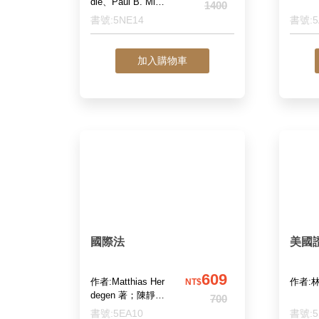
dle、Paul B. Mille
1400
r、Robert H. Sitk
書號:5NE14
書號:5
off 主編；林鼎
鈞、江朝聖、黃種
甲、張凱評 譯；
加入購物車
陳錦隆 審定
國際法
美國
609
作者:Matthias Her
作者:
NT$
degen 著；陳靜
700
慧、李東穎、賀穎
書號:5EA10
書號:5