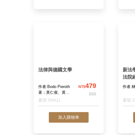
法律與德國文學
新法
法院
479
作者:Bodo Pieroth
作者:
NT$
著；黃仁俊、黃耀
550
宗 譯
書號:5NA11
書號:2
加入購物車