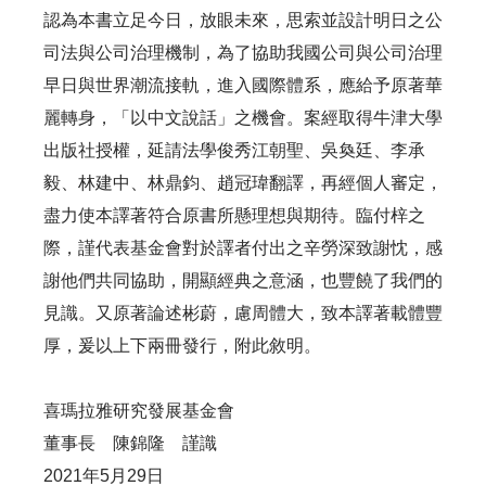
認為本書立足今日，放眼未來，思索並設計明日之公
司法與公司治理機制，為了協助我國公司與公司治理
早日與世界潮流接軌，進入國際體系，應給予原著華
麗轉身，「以中文說話」之機會。案經取得牛津大學
出版社授權，延請法學俊秀江朝聖、吳奐廷、李承
毅、林建中、林鼎鈞、趙冠瑋翻譯，再經個人審定，
盡力使本譯著符合原書所懸理想與期待。臨付梓之
際，謹代表基金會對於譯者付出之辛勞深致謝忱，感
謝他們共同協助，開顯經典之意涵，也豐饒了我們的
見識。又原著論述彬蔚，慮周體大，致本譯著載體豐
厚，爰以上下兩冊發行，附此敘明。
喜瑪拉雅研究發展基金會
董事長 陳錦隆 謹識
2021年5月29日