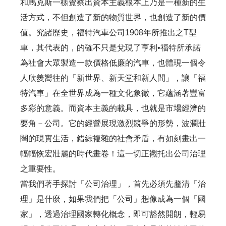
和馬克斯一樣覺察出資本主義根本上乃是一種新的生
活方式，不但創造了新的物質世界，也創造了新的價
值。究諸歷史，福特汽車公司1908年所推出之T型
車，其代表的，的確不只是兌現了亨利•福特所承諾
為社會大眾製造一款價格低廉的汽車，也體現一個令
人欣羨嚮往的「新世界、新天堂和新人間」，讓「福
特汽車」在全世界成為一種文化象徵，它蘊涵著豐富
多彩的意義。而資本主義的載具，也就是市場經濟的
要角－公司。它的經營展現激烈競爭的形勢，波瀾壯
闊的現實生活，錯綜複雜的社會矛盾，有如刻畫出一
幅幅恢宏壯麗的時代畫卷！這一切正襯托出公司治理
之重要性。
當我們著手探討「公司治理」，首先必須先釐清「治
理」是什麼，如果我們把「公司」想像成為一個「國
家」，透過治理國家轉化概念，即可豁然開朗，輕易