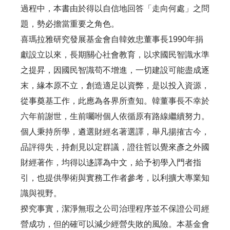
過程中，本書由於得以自信地回答「走向何處」之問
題，勢必擔當重要之角色。
喜瑪拉雅研究發展基金會自韓效忠董事長1990年捐
獻設立以來，長期關心社會教育，以求國民智識水準
之提昇，因國民智識苟不增進，一切建設可能盡成逐
末，緣本原不立，創造適足以資弊，是以投入資源，
從事奠基工作，此應為各界所查知。韓董事長不幸於
六年前謝世，生前囑咐個人依循原有路線繼續努力。
個人秉持所學，遴選財經名著選譯，舉凡揚搉古今，
品評得失，持創見以定群議，證往哲以覺來彥之外國
財經著作，均得以迻譯為中文，給予初學入門者指
引，也提供學術與實務工作者參考，以利擴大專業知
識與視野。
揆究事實，潔淨無瑕之公司治理程序並不保證公司經
營成功，但的確可以減少經營失敗的風險。本基金會