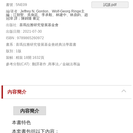
書號 : 5NE09
試讀.pdf
編/著者 :
Jeffrey N. Gordon、Wolf-Georg Ringe主
編；江朝聖、吳奐廷、李承毅、林建中、林鼎鈞、趙
冠瑋 譯；陳錦隆 審定
出版社 :
喜瑪拉雅研究發展基金會
出版日期 : 2021-07-30
ISBN : 9789865260972
書系 : 喜瑪拉雅研究發展基金會經典法學叢書
版別 : 1版
裝幀 : 精裝 18開 1632頁
參考分類(CAT) : 翻譯著作 ,商事法／金融法專論
內容簡介
內容簡介
本書特色
本套書包括以下內容：