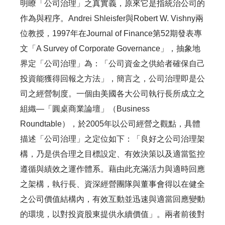
明瞭「公司治理」之真實義，原來它是指統治公司的
作為與程序。Andrei‎ Shleisfer與Robert W. Vishny兩
位教授，1997年在Journal of Finance第52期發表專
文「A Survey of Corporate Governance」，抽象地
界定「公司治理」為：「公司資金之供給者確保自己
投資能獲得回報之方法」，簡言之，公司治理即是公
司之經營制度。一個由美國各大公司執行長所成立之
組織—「圓桌商業論壇」（Business
Roundtable），於2005年以公司經營之觀點，具體
描述「公司治理」之定位如下：「良好之公司治理架
構，乃是供合理之目標設定、有效決策以及適當監控
遵循與績效之運作體系。藉由此充滿活力與適時回應
之架構，執行長、資深經營團隊與董事會得以在健全
之公司價值結構內，有效互動並迅速與適當回應變動
的環境，以對投資股東提供永續價值」。兩者前後對