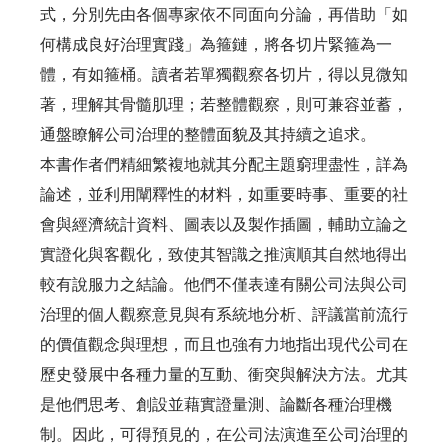
式，分別先由各個專家依不同面向分論，再借助「如
何構成良好治理實踐」為箍鏈，將各切片緊箍為一
體，有如箍桶。讀者若單獨觀察各切片，得以見微知
著，理解其骨髓肌理；若整體觀察，則可兼容並蓄，
通盤瞭解公司治理的整體面貌及其持續之追求。
本書作者們精細繁複地就其分配主題窮理盡性，詳為
論述，並利用闡釋性的材料，如重要時事、重要的社
會與經濟統計資料、圖表以及製作插圖，輔助立論之
實證化與客觀化，致使其智識之推演順其自然地得出
較有說服力之結論。他們不僅表達有關公司法與公司
治理的個人觀察意見與有系統地分析、評議當前流行
的價值觀念與理想，而且也強有力地指出現代公司在
歷史發展中各種力量的互動、衝突與解決方法。尤其
是他們思考、創設並藉實證量測、論斷各種治理機
制。因此，可得預見的，在公司法演進至公司治理的