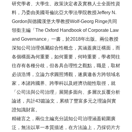
研究學者、大學生、政策決定者及實務人士全面性資
料，乃委由美國哥倫比亞大學法學院教授Jeffery N.
Gordon與德國漢堡大學教授Wolf-Georg Ringe共同
領銜主編「The Oxford Handbook of Corporate Law
and Governance」一書，於2018年出版。兩位教授
深知公司治理係屬綜合性概念，其涵蓋廣泛構面，而
各個構面為何重要，如何重要，何時重要，學者間往
往存有各種分歧，但各具合理性之觀點，職是，取材
必須浩博，立論力求圓照博觀，遂廣邀各方跨領域名
家，本諸跨國界、跨學科以及經濟功能性取徑，就
「公司法與公司治理」展開多面向、多層次反覆分析
論述，共計43篇論文，累積了豐富多元之理論與實
證知識財富。
精確言之，兩位主編充分認知公司治理涵蓋範圍廣
泛，無法以單一本質描述，在方法論上，乃採切片方