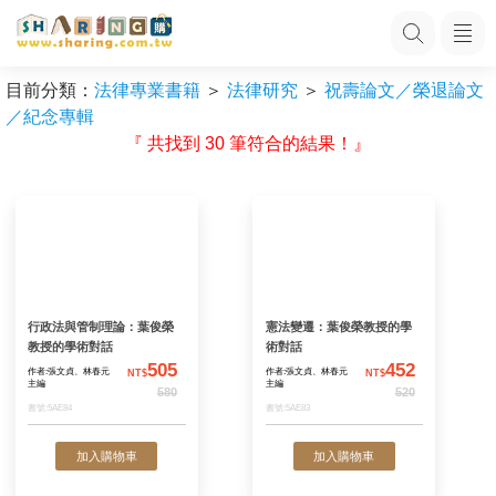
目前分類：
法律專業書籍
＞
法律研究
＞
祝壽論文／榮退論文
／紀念專輯
『 共找到 30 筆符合的結果！』
行政法與管制理論：葉俊榮
憲法變遷：葉俊榮
教授的學術對話
術對話
505
作者:張文貞、林春元
作者:張文貞、林春元