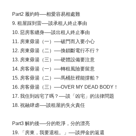
Part2 履約時──相愛容易相處難
9. 租屋踩到雷──談承租人終止事由
10. 惡房客纏身──談出租人終止事由
11. 房東毋湯（一）──破門而入要小心
12. 房東毋湯（二）──換鎖斷電行不行？
13. 房東毋湯（三）──硬體設備要注意
14. 房客毋湯（一）──轉租風險要留意
15. 房客毋湯（二）──馬桶肚裡能撐船？
16. 房客毋湯（三）──OVER MY DEAD BODY！
17. 我住到凶宅了嗎？──談「凶宅」的法律問題
18. 祝融肆虐──談租屋的失火責任
Part3 解約後──分的乾淨，分的漂亮
19. 「房東，我要退租。」──談押金的返還