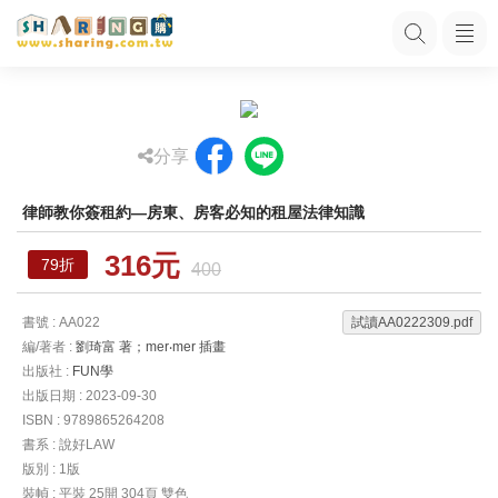
分享
律師教你簽租約—房東、房客必知的租屋法律知識
316元
79折
400
書號 : AA022
試讀AA0222309.pdf
編/著者 :
劉琦富 著；mer‧mer 插畫
出版社 :
FUN學
出版日期 : 2023-09-30
ISBN : 9789865264208
書系 : 說好LAW
版別 : 1版
裝幀 : 平裝 25開 304頁 雙色