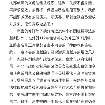
按部就班的來處理租賃程序，達到「先講不傷身體，
再講求藥效」的目標，保護自己也別傷害別人。我們
不能消滅所有的惡房東、壞房客，那就從讓自己變成
好房東、優質房客做起吧！
新書的修訂除了摘錄將近幾年來有關租賃專法的
新判決外，也針對112年租賃專法的修正做了調整，
並將書名修正為更契合書本內容的「律師教你簽租
約」，這本書的出版除了要感謝原出版序的幾位恩人
外，也要特別感謝行政院消保處、臺北市政府法制
局、新北市政府法制局的諸位長官及臺北市租賃住宅
服務商業同業公會陳柏勳理事長社團法人台灣租賃住
宅市場發展及管理協會黃健誠理事長、崔媽媽基金會
法律服務組曹筱筠組長及陳冠甫律師給予的機會和指
教，更感謝本書兩位編輯葉柔彣、陳宣穎不厭其煩的
幫忙。最後，這本書的一半版稅一樣會捐給崔媽媽基