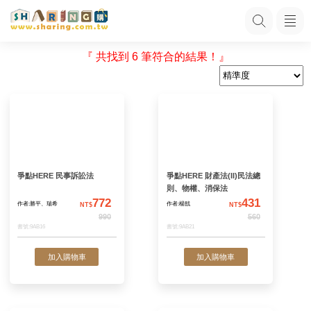
『 共找到 6 筆符合的結果！』
爭點HERE 民事訴訟法
爭點HERE 財產法(I
則、物權、消保法
772
作者:勝平、瑞希
作者:楊戩
NT$
N
990
書號:9AB16
書號:9AB21