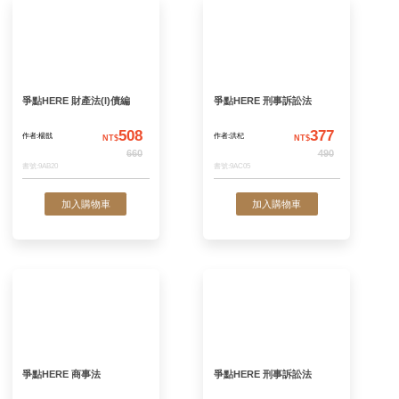
加入購物車
加入購物
爭點HERE 財產法(I)債編
爭點HERE 刑事訴
508
作者:楊戩
作者:洪杞
NT$
N
660
書號:9AB20
書號:9AC05