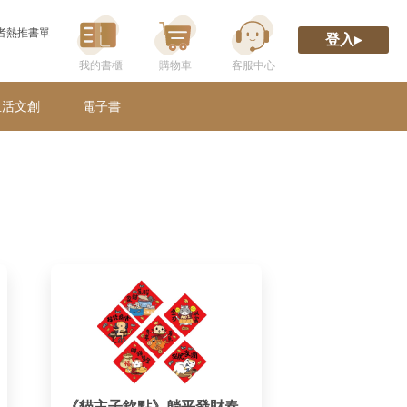
者熱推書單
登入▸
生活文創
電子書
《貓主子欽點》躺平發財春