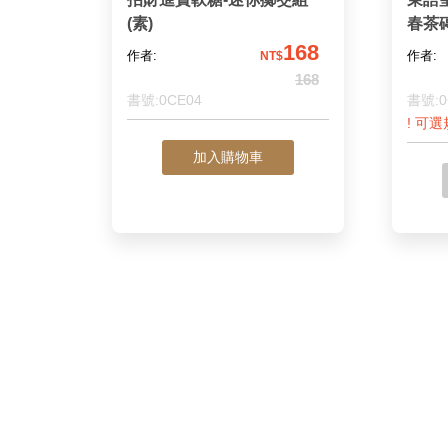
(素)
春茶磚
168
作者:
作者:
NT$
168
書號:0CE04
書號:0
! 可
加入購物車