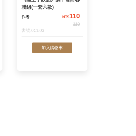
聯組(一套六款)
110
作者:
NT$
110
書號:0CE03
加入購物車