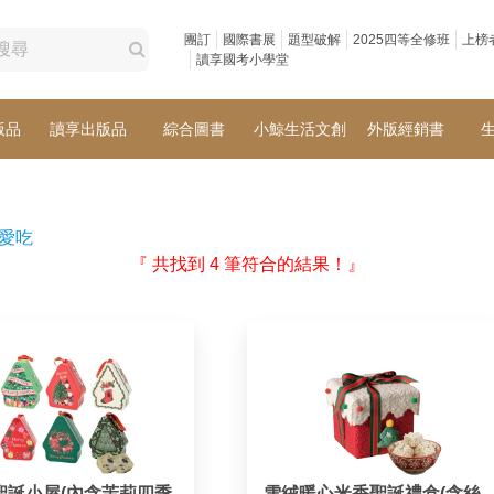
團訂
國際書展
題型破解
2025四等全修班
上榜
讀享國考小學堂
版品
讀享出版品
綜合圖書
小鯨生活文創
外版經銷書
L愛吃
『 共找到 4 筆符合的結果！』
聖誕小屋(內含茉莉四季
雪絨暖心米香聖誕禮盒(含絲