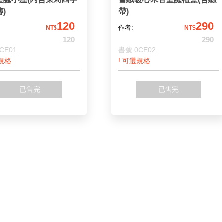
)
帶)
120
290
作者:
NT$
NT$
120
290
CE01
書號:0CE02
選規格
! 可選規格
已售完
已售完