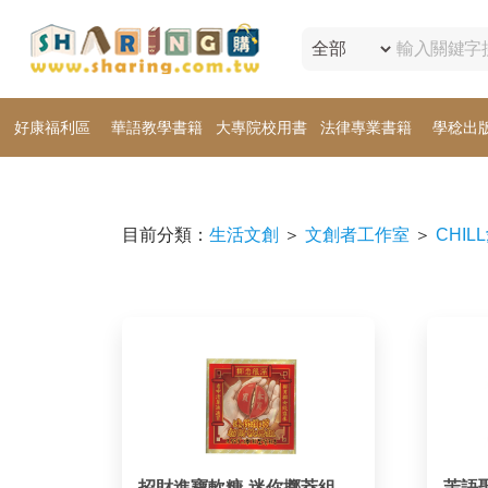
好康福利區
華語教學書籍
大專院校用書
法律專業書籍
學稔出
目前分類：
生活文創
＞
文創者工作室
＞
CHIL
招財進寶軟糖-迷你擲茭組
茉語