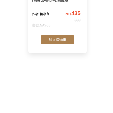
435
作者:賴淳良
NT$
500
書號:5AY65
加入購物車