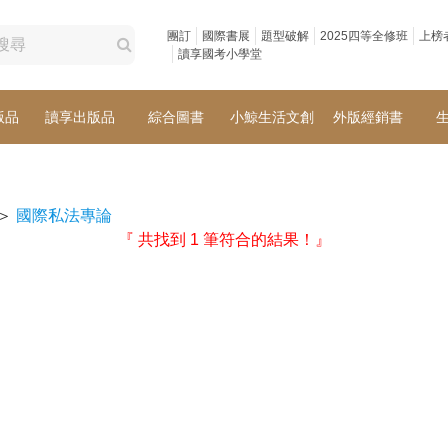
團訂
國際書展
題型破解
2025四等全修班
上榜
讀享國考小學堂
版品
讀享出版品
綜合圖書
小鯨生活文創
外版經銷書
＞
國際私法專論
『 共找到 1 筆符合的結果！』