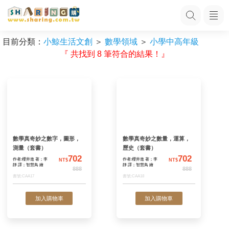
目前分類：
小鯨生活文創
＞
數學領域
＞
小學中高年級
『 共找到 8 筆符合的結果！』
數學真奇妙之數字，圖形，
數學真奇妙之數量
測量（套書）
歷史（套書）
702
作者:櫻井進 著；李
作者:櫻井進 著；李
NT$
N
靜 譯；智慧鳥 繪
靜 譯；智慧鳥 繪
888