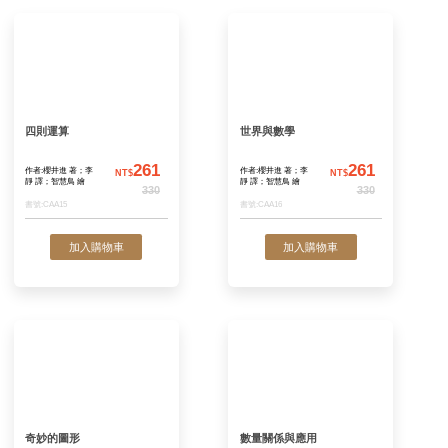
書號:CAA17
書號:CAA18
加入購物車
加入購物
四則運算
世界與數學
261
作者:櫻井進 著；李
作者:櫻井進 著；李
NT$
N
靜 譯；智慧鳥 繪
靜 譯；智慧鳥 繪
330
書號:CAA15
書號:CAA16