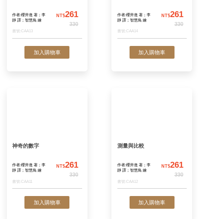
加入購物車
加入購物
奇妙的圖形
數量關係與應用
261
作者:櫻井進 著；李
作者:櫻井進 著；李
NT$
N
靜 譯；智慧鳥 繪
靜 譯；智慧鳥 繪
330
書號:CAA13
書號:CAA14
加入購物車
加入購物