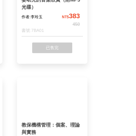
光碟）
383
作者:李玲玉
NT$
450
書號:7BA01
已售完
教保機構管理：個案、理論
與實務