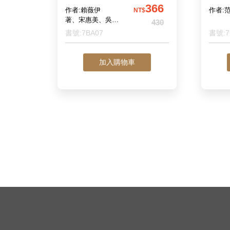
366
作者:賴薇伊
作者:
NT$
著、宋惠美、吳佩
430
勳、陳玉鈴 教案
書號:7BA07
書號:7
設計著作
加入購物車