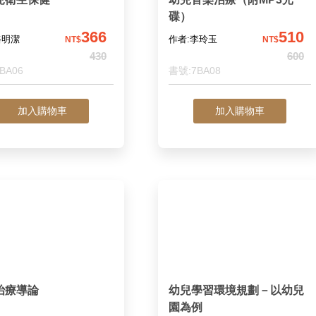
碟）
366
510
駱明潔
作者:李玲玉
NT$
NT$
430
600
BA06
書號:7BA08
加入購物車
加入購物車
治療導論
幼兒學習環境規劃－以幼兒
園為例