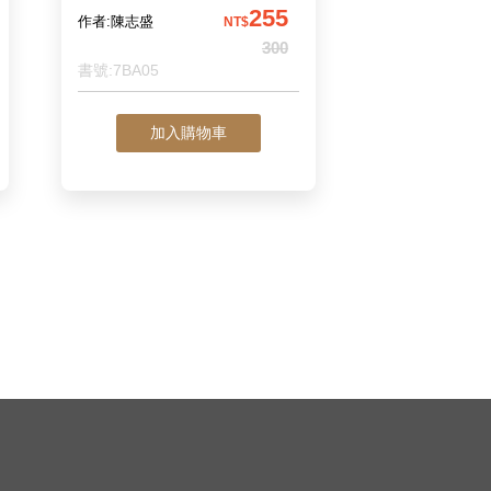
255
作者:陳志盛
NT$
300
書號:7BA05
加入購物車