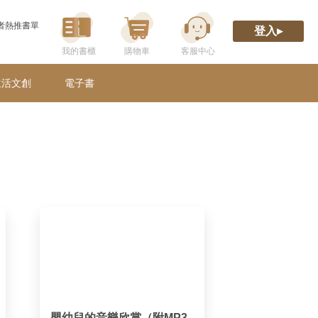
者熱推書單
登入▸
生活文創
電子書
嬰幼兒的音樂欣賞（附MP3