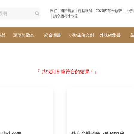
團訂
國際書展
題型破解
2025四等全修班
上榜
讀享國考小學堂
版品
讀享出版品
綜合圖書
小鯨生活文創
外版經銷書
『 共找到 8 筆符合的結果！』
兒衛生保健
幼兒音樂治療（附MP3光