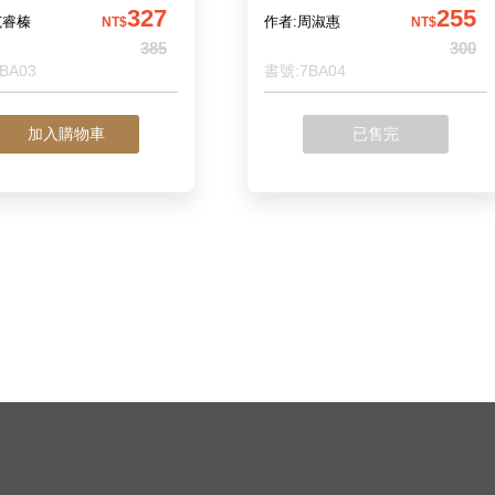
327
255
范睿榛
作者:周淑惠
NT$
NT$
385
300
BA03
書號:7BA04
加入購物車
已售完