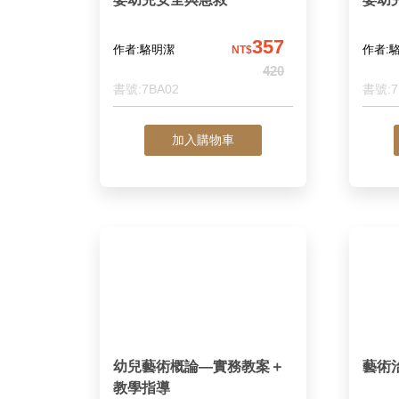
357
作者:駱明潔
作者:
NT$
420
書號:7BA02
書號:7
加入購物車
幼兒藝術概論—實務教案＋
藝術
教學指導