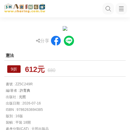
分享
憲法
612元
9折
680
書號 : ZZ5C249R
編/著者 :
許育典
出版社 :
元照
出版日期 : 2026-07-16
ISBN : 9786263694385
版別 : 16版
裝幀 : 平裝 18開
參考分類(CAT) : 元照出版品