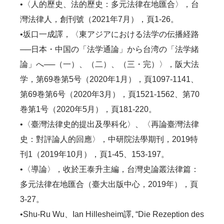
•〈人的歷史、法的歷史：多元法律在地匯合〉，台
灣法律人，創刊號（2021年7月），頁1-26。
•坂口一成譯，〈東アジアにおける法学の伝播経路
──日本・中国の「法学通論」から台湾の「法学緒
論」へ──（一）、（二）、（三・完）〉，阪大法
学，第69巻第5号（2020年1月），頁1097-1141、
第69巻第6号（2020年3月），頁1521-1562、第70
巻第1号（2020年5月），頁181-220。
•〈臺灣法律史的提出及學科化〉、〈再論臺灣法律
史：對評論人的回應〉，中研院法學期刊，2019特
刊1（2019年10月），頁1-45、153-197。
•〈導論〉，收於王泰升主編，台灣史論叢法律篇：
多元法律在地匯合（臺大出版中心，2019年），頁
3-27。
•Shu-Ru Wu、Ian Hillesheim譯, “Die Rezeption des