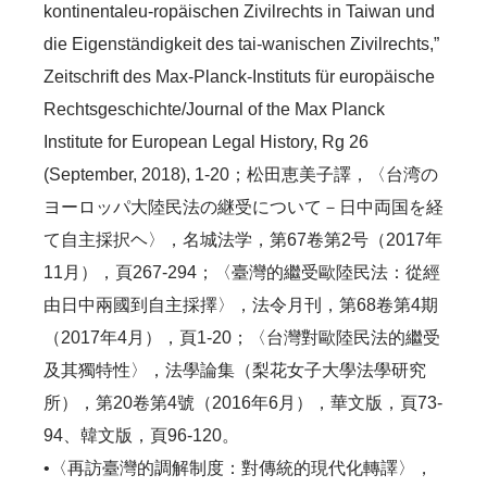
kontinentaleu-ropäischen Zivilrechts in Taiwan und
die Eigenständigkeit des tai-wanischen Zivilrechts,”
Zeitschrift des Max-Planck-Instituts für europäische
Rechtsgeschichte/Journal of the Max Planck
Institute for European Legal History, Rg 26
(September, 2018), 1-20；松田恵美子譯，〈台湾の
ヨーロッパ大陸民法の継受について－日中両国を経
て自主採択ヘ〉，名城法学，第67卷第2号（2017年
11月），頁267-294；〈臺灣的繼受歐陸民法：從經
由日中兩國到自主採擇〉，法令月刊，第68卷第4期
（2017年4月），頁1-20；〈台灣對歐陸民法的繼受
及其獨特性〉，法學論集（梨花女子大學法學研究
所），第20卷第4號（2016年6月），華文版，頁73-
94、韓文版，頁96-120。
•〈再訪臺灣的調解制度：對傳統的現代化轉譯〉，