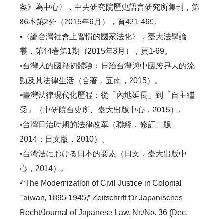
案》為中心〉，中央研究院歷史語言研究所集刊，第
86本第2分（2015年6月），頁421-469。
•〈論台灣社會上習慣的國家法化〉，臺大法學論
叢，第44卷第1期（2015年3月），頁1-69。
•台灣人的國籍初體驗：日治台灣與中國跨界人的流
動及其法律生活（合著，五南，2015）。
•臺灣法律現代化歷程：從「內地延長」到「自主繼
受」（中研院台史所、臺大出版中心，2015）。
•台灣日治時期的法律改革（聯經，修訂二版，
2014；日文版，2010）。
•台湾法における日本的要素（日文，臺大出版中
心，2014）。
•“The Modernization of Civil Justice in Colonial
Taiwan, 1895-1945,” Zeitschrift für Japanisches
Recht/Journal of Japanese Law, Nr./No. 36 (Dec.