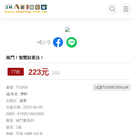
分享
格鬥！智慧財產法！
223元
77折
290
書號 : TUD08
試讀TUD082309.pdf
編/著者 :
齊軒
出版社 :
讀享
出版日期 : 2023-09-08
ISBN : 9789574643981
書系 : 格鬥書系列
版別 : 1版
裝幀 : 平裝 18開 192頁