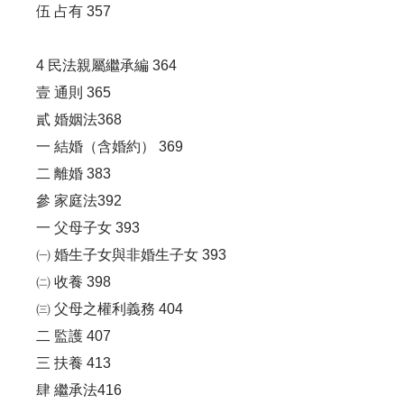
伍 占有 357
4 民法親屬繼承編 364
壹 通則 365
貳 婚姻法368
一 結婚（含婚約） 369
二 離婚 383
參 家庭法392
一 父母子女 393
㈠ 婚生子女與非婚生子女 393
㈡ 收養 398
㈢ 父母之權利義務 404
二 監護 407
三 扶養 413
肆 繼承法416