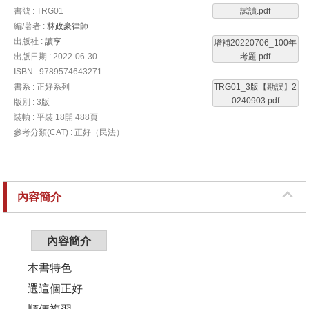
書號 : TRG01
試讀.pdf
編/著者 :
林政豪律師
出版社 :
讀享
增補20220706_100年
出版日期 : 2022-06-30
考題.pdf
ISBN : 9789574643271
書系 : 正好系列
TRG01_3版【勘誤】2
0240903.pdf
版別 : 3版
裝幀 : 平裝 18開 488頁
參考分類(CAT) : 正好（民法）
內容簡介
內容簡介
本書特色
選這個正好