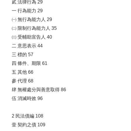
貳 法律行為 29
一 行為能力 29
㈠ 無行為能力人 29
㈡ 限制行為能力人 35
㈢ 受輔助宣告人 40
二 意思表示 44
三 標的 57
四 條件、期限 61
五 其他 66
參 代理 68
肆 無權處分與善意取得 86
伍 消滅時效 96
2 民法債編 108
壹 契約之債 109