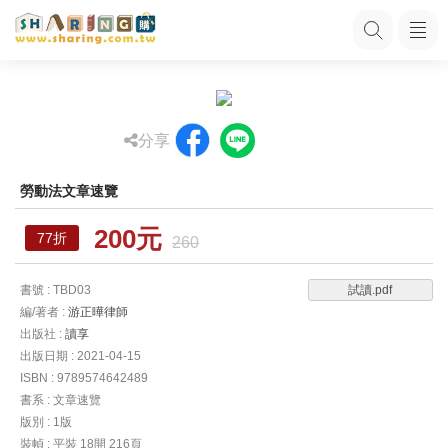
分享
勞動法文章速覽
200元
77折
260
書號 : TBD03
試讀.pdf
編/著者 :
游正曄律師
出版社 :
讀享
出版日期 : 2021-04-15
ISBN : 9789574642489
書系 : 文章速覽
版別 : 1版
裝幀 : 平裝 18開 216頁