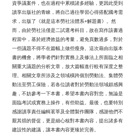
資爭議案件，也在過程中累積諸多經驗，更因此受到
讀享出版社的青睞，將自己過往學習心得搭配國考需
求，出版了《就是這本勞社法體系+解題書》。然
而，由於勞社法僅是二試選考科目，故在寫作該書過
程當中，基於經濟效益的考量，避免頁數過多，對於
一些議題不得不在篇幅上做些瘦身。這次藉由出版本
書的機會，將學者們針對實務上及修法上所面臨之相
關重大議題的分析文章，放大篇幅進行較有深度之整
理。相關文章所涉及之領域橫跨個別勞動法、集體勞
動法至勞工保險，若各位讀者對於勞動法領域頗感興
趣，不妨參考一下本書，希望本書內容對您，無論是
面臨考試或實務上操作，有些助益。最後，也要特別
感謝讀享責任編輯茗莘及全體製作團隊，感謝他們不
厭其煩的督促，更是細心核對本書內容，提出諸多有
建設性的建議，讓本書內容更臻於完善。