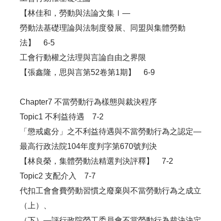
【林佳和，勞動與法論文集Ⅰ—
勞動法基礎理論與法制度發展、同盟與集體勞動
法】 6-5
工會行動權之法理與言論自由之界限
【張鑫隆，思與言第52卷第1期】 6-9
Chapter7 不當勞動行為樣態與裁決程序
Topic1 不利益待遇 7-2
「懲戒處分」之不利益待遇與不當勞動行為之認定—
最高行政法院104年度判字第670號判決
【林良榮，集體勞動法精選判決評釋】 7-2
Topic2 支配介入 7-7
代扣工會會費勞動習慣之廢棄與不當勞動行為之成立
（上）、
（下）—評行政院勞工委員會不當勞動行為裁決決定