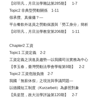
【邱羽凡，月旦法學雜誌第285期】 1-7
Topic2 非典型勞動關係 1-11
假承攬、真僱傭？—
平台餐飲外送員之勞動保護與「勞工身分」簡析
【邱羽凡，月旦法學教室第206期】 1-11
Chapter2 工資
Topic1 工資定義 2-2
工資定義之演進及趨勢—以我國司法實務為中心
【李玉春，臺灣勞動法學會學報第9期】 2-2
Topic2 工資危險負擔 2-7
我國「無薪休假」之現況與爭議問題—
以德國短工制度（Kurzarbeit）為參照對象
【吳姿慧，政大法學評論第120期】 2-7