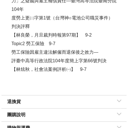
力」之疑義與雇主補償責任—臺灣高等法院臺南分院
104年
度勞上更㈡字第1號（台灣神○電池公司職災事件）
判決評釋
【林良榮，月旦裁判時報第97期】 9-2
Topic2 勞工保險 9-7
勞工保險因雇主違法解僱而退保後之效力—
評臺中高等行政法院104年度簡上字第66號判決
【林炫秋，社會法案例評析㈠】 9-7
退換貨
團購說明
購物與運費