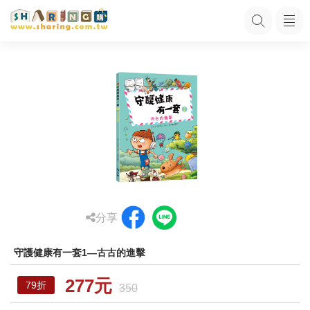
分享
守護健康有一套1—古古的進擊
277元
79折
350