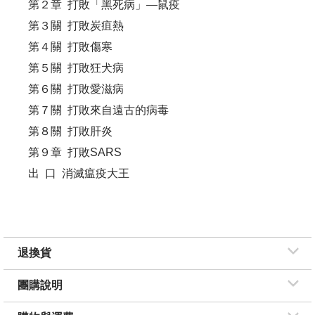
第２章 打敗「黑死病」—鼠疫
第３關 打敗炭疽熱
第４關 打敗傷寒
第５關 打敗狂犬病
第６關 打敗愛滋病
第７關 打敗來自遠古的病毒
第８關 打敗肝炎
第９章 打敗SARS
出 口 消滅瘟疫大王
退換貨
團購說明