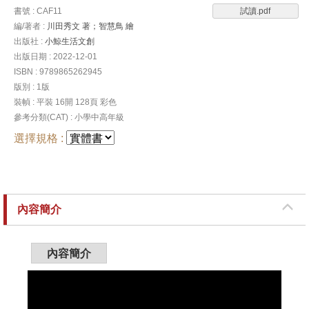
書號 : CAF11
試讀.pdf
編/著者 :
川田秀文 著；智慧鳥 繪
出版社 :
小鯨生活文創
出版日期 : 2022-12-01
ISBN : 9789865262945
版別 : 1版
裝幀 : 平裝 16開 128頁 彩色
參考分類(CAT) : 小學中高年級
選擇規格 :
內容簡介
內容簡介