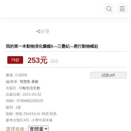
分享
我的第一本動物演化圖鑑6—三疊紀—爬行動物崛起
253元
79折
320
書號 : CAD06
試讀.pdf
編/著者 :
智慧鳥 著繪
出版社 :
小鯨生活文創
出版日期 : 2021-03-02
ISBN : 9789865260026
版別 : 1版
裝幀 : 精裝 25x24公分 48頁 彩色
參考分類(CAT) : 小學中高年級
選擇規格 :