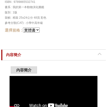
ISBN : 9789865532741
書系 : 我的第一本動物演化圖鑑
版別 : 1版
裝幀 : 精裝 25x24公分 48頁 彩色
參考分類(CAT) : 小學中高年級
選擇規格 :
內容簡介
內容簡介