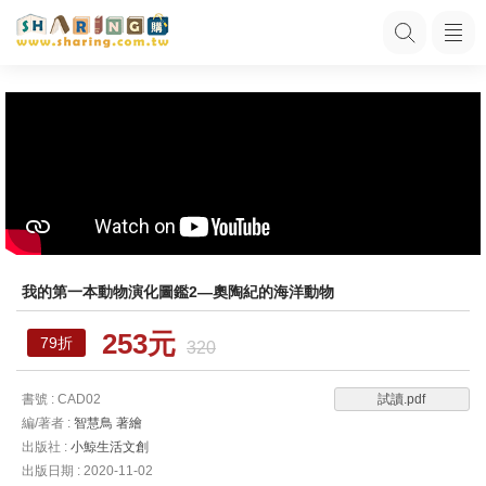
我的第一本動物演化圖鑑2—奧陶紀的海洋動物
253元
79折
320
書號 : CAD02
試讀.pdf
編/著者 :
智慧鳥 著繪
出版社 :
小鯨生活文創
出版日期 : 2020-11-02