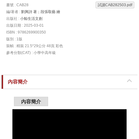
書號 : CAB28
試讀CAB282503.pdf
編/著者 :
劉興詩 著；段張取藝 繪
出版社 :
小鯨生活文創
出版日期 : 2025-03-01
ISBN : 9786269900350
版別 : 1版
裝幀 : 精裝 21.5*29公分 48頁 彩色
參考分類(CAT) : 小學中高年級
內容簡介
內容簡介