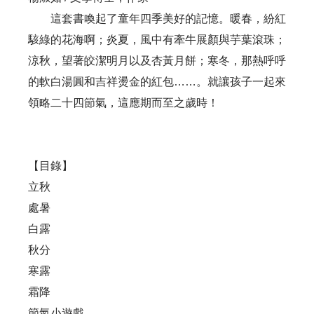
這套書喚起了童年四季美好的記憶。暖春，紛紅
駭綠的花海啊；炎夏，風中有牽牛展顏與芋葉滾珠；
涼秋，望著皎潔明月以及杏黃月餅；寒冬，那熱呼呼
的軟白湯圓和吉祥燙金的紅包……。就讓孩子一起來
領略二十四節氣，這應期而至之歲時！
【目錄】
立秋
處暑
白露
秋分
寒露
霜降
節氣小遊戲