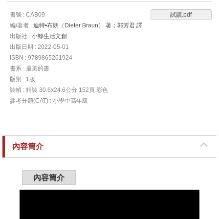
書號 : CAB09
試讀.pdf
編/著者 :
迪特•布朗（Dieter Braun） 著；郭芳君 譯
出版社 :
小鯨生活文創
出版日期 : 2022-05-01
ISBN : 9789865261924
書系 : 最美的書
版別 : 1版
裝幀 : 精裝 30.6x24.6公分 152頁 彩色
參考分類(CAT) : 小學中高年級
內容簡介
內容簡介