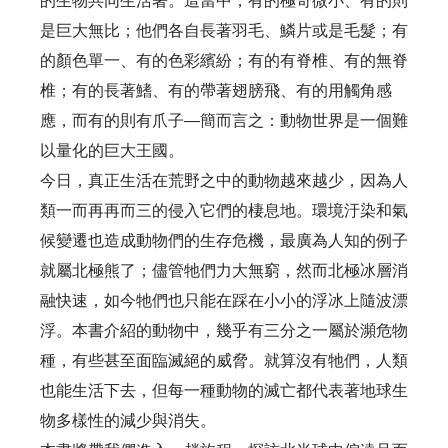
的生物共同生活著。這當中，有的極奇微小、有的則
是巨大無比；他們各自長著羽毛、鱗片或是毛髮；有
的顏色單一、有的色彩繽紛；有的有脊椎、有的無脊
椎；有的長著鰭、有的帶著翅膀飛、有的用觸角感
應，而有的則有爪子—簡而言之：動物世界是一個難
以量化的巨大王國。
今日，真正生活在荒野之中的動物越來越少，因為人
類一而再再而三的侵入它們的棲息地。環境汙染和氣
候變遷也造成動物們的生存危機，最廣為人知的例子
就屬北極熊了；儘管牠們力大無窮，然而北極冰層消
融快速，如今牠們也只能在踩在小小的浮冰上隨波漂
浮。本書介紹的動物中，幾乎有三分之一屬於瀕危物
種，有些甚至面臨滅絕的威脅。就算沒有牠們，人類
也能生活下去，但每一種動物的滅亡都代表著地球生
物多樣性的減少與消失。