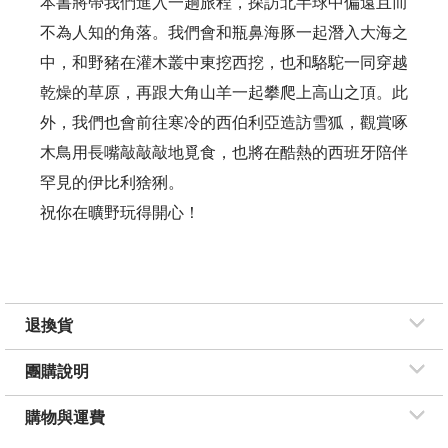
本書將帶我們進入一趟旅程，探訪北半球中偏遠且而
不為人知的角落。我們會和瓶鼻海豚一起潛入大海之
中，和野豬在灌木叢中東挖西挖，也和駱駝一同穿越
乾燥的草原，再跟大角山羊一起攀爬上高山之頂。此
外，我們也會前往寒冷的西伯利亞造訪雪狐，觀賞啄
木鳥用長嘴敲敲敲地覓食，也將在酷熱的西班牙陪伴
罕見的伊比利猞猁。
祝你在曠野玩得開心！
退換貨
團購說明
購物與運費