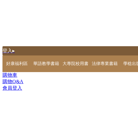
登入▸
好康福利區
華語教學書籍
大專院校用書
法律專業書籍
學稔出
購物車
購物Q&A
會員登入