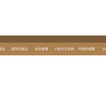
版品
讀享出版品
綜合圖書
小鯨生活文創
外版經銷書
生