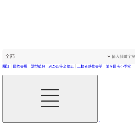
團訂
國際書展
題型破解
2025四等全修班
上榜者熱推書單
讀享國考小學堂