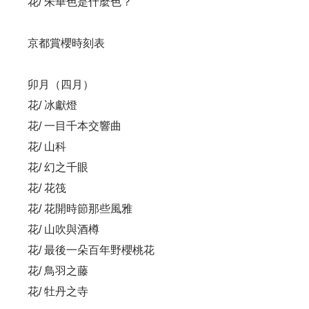
花/ 朱華色是什麼色？
京都賞櫻時刻表
卯月（四月）
花/ 冰獻燈
花/ 一目千本交響曲
花/ 山科
花/ 幻之千眼
花/ 花筏
花/ 花開時節那些風雅
花/ 山吹與酒樽
花/ 最後一朵百年野櫻桃花
花/ 鳥羽之藤
花/ 牡丹之寺