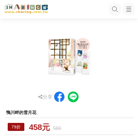
分享
鴨川畔的雪月花
458元
79折
580