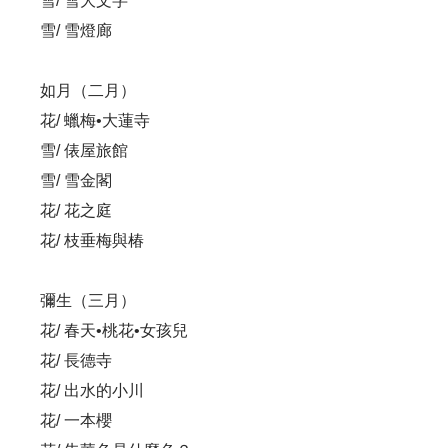
雪/ 雪大文字
雪/ 雪燈廊
如月（二月）
花/ 蠟梅•大蓮寺
雪/ 俵屋旅館
雪/ 雪金閣
花/ 花之庭
花/ 枝垂梅與椿
彌生（三月）
花/ 春天•桃花•女孩兒
花/ 長德寺
花/ 出水的小川
花/ 一本櫻