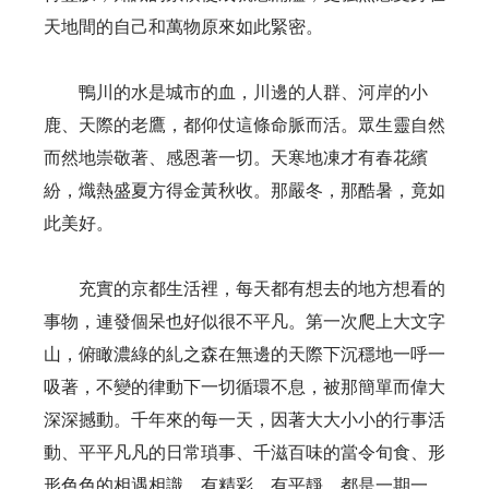
天地間的自己和萬物原來如此緊密。
鴨川的水是城市的血，川邊的人群、河岸的小
鹿、天際的老鷹，都仰仗這條命脈而活。眾生靈自然
而然地崇敬著、感恩著一切。天寒地凍才有春花繽
紛，熾熱盛夏方得金黃秋收。那嚴冬，那酷暑，竟如
此美好。
充實的京都生活裡，每天都有想去的地方想看的
事物，連發個呆也好似很不平凡。第一次爬上大文字
山，俯瞰濃綠的糺之森在無邊的天際下沉穩地一呼一
吸著，不變的律動下一切循環不息，被那簡單而偉大
深深撼動。千年來的每一天，因著大大小小的行事活
動、平平凡凡的日常瑣事、千滋百味的當令旬食、形
形色色的相遇相識，有精彩、有平靜，都是一期一