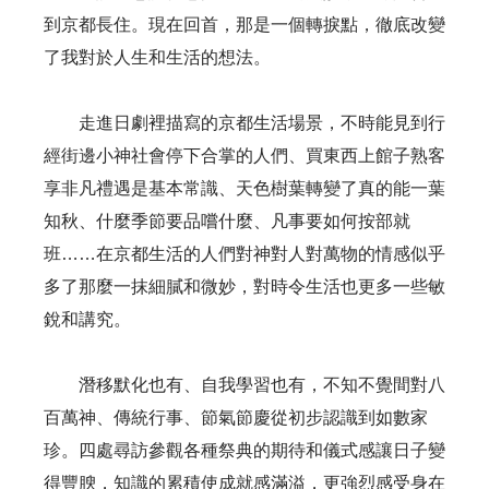
到京都長住。現在回首，那是一個轉捩點，徹底改變
了我對於人生和生活的想法。
走進日劇裡描寫的京都生活場景，不時能見到行
經街邊小神社會停下合掌的人們、買東西上館子熟客
享非凡禮遇是基本常識、天色樹葉轉變了真的能一葉
知秋、什麼季節要品嚐什麼、凡事要如何按部就
班……在京都生活的人們對神對人對萬物的情感似乎
多了那麼一抹細膩和微妙，對時令生活也更多一些敏
銳和講究。
潛移默化也有、自我學習也有，不知不覺間對八
百萬神、傳統行事、節氣節慶從初步認識到如數家
珍。四處尋訪參觀各種祭典的期待和儀式感讓日子變
得豐腴，知識的累積使成就感滿溢，更強烈感受身在