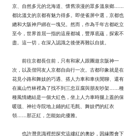
京、自然多元的北海道、懷舊浪漫的眾多溫泉鄉……
都比溫文的京都有魅力得多。即使雀屏中選，京都也
總和大阪神戶綁在一塊兒。然而，作為千年古都屹立
至今，世界首屈一指的這座都城，豐厚底蘊，探索不
盡。這一切，在深入認識之後便再難以自拔。
前往京都長住前，只有和家人跟團遊京阪神一
次，以及偕同友人京都自由行一次。古都印象就是在
花見小路和舞妓的巧遇、搭人力車和車伕閒聊、還有
在嵐山竹林裡為了找不到三忠豆腐與朋友吵架……種
種風情總結是一個大紅色，坐上人力車時腿上蓋的保
暖毯、神社寺院地上鋪的紅毛氈、舞妓們的紅衣
領……那正紅，怎能如此優雅。
也許潛意識裡想探究這縷紅的奧妙，因緣際會下