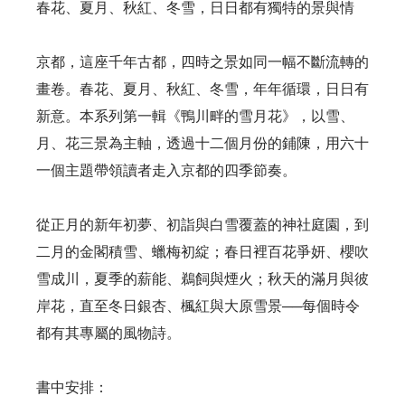
春花、夏月、秋紅、冬雪，日日都有獨特的景與情
京都，這座千年古都，四時之景如同一幅不斷流轉的
畫卷。春花、夏月、秋紅、冬雪，年年循環，日日有
新意。本系列第一輯《鴨川畔的雪月花》，以雪、
月、花三景為主軸，透過十二個月份的鋪陳，用六十
一個主題帶領讀者走入京都的四季節奏。
從正月的新年初夢、初詣與白雪覆蓋的神社庭園，到
二月的金閣積雪、蠟梅初綻；春日裡百花爭妍、櫻吹
雪成川，夏季的薪能、鵜飼與煙火；秋天的滿月與彼
岸花，直至冬日銀杏、楓紅與大原雪景──每個時令
都有其專屬的風物詩。
書中安排：