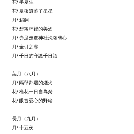
花/ 半夏生
花/ 夏夜遺落了星星
月/ 鵜飼
花/ 碧筩杯裡的美酒
月/ 赤足走進神社洗腳滌心
月/ 金引之瀧
月/ 千日的守護千日詣
葉月（八月）
月/ 隔壁鄰居的煙火
花/ 槿花一日自為榮
花/ 眼冒愛心的野豬
長月（九月）
月/ 十五夜