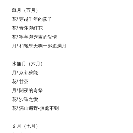
臯月（五月）
花/ 穿越千年的燕子
花/ 青蓮與紅花
花/ 寧寧與秀吉的愛情
月/ 和鞍馬天狗一起追滿月
水無月（六月）
月/ 京都薪能
花/ 甘茶
月/ 闇夜的奇祭
花/ 沙羅之愛
花/ 滿山遍野•無處不到
文月（七月）