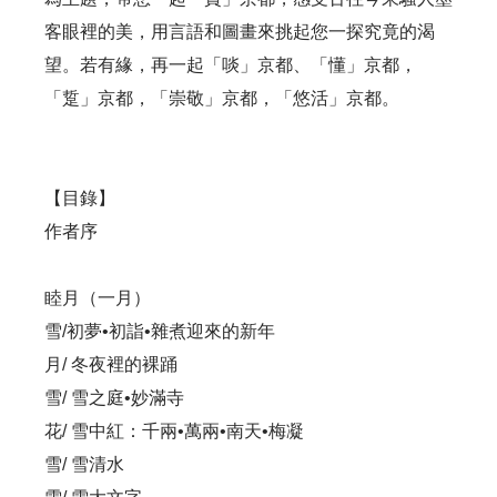
客眼裡的美，用言語和圖畫來挑起您一探究竟的渴
望。若有緣，再一起「啖」京都、「懂」京都，
「踅」京都，「崇敬」京都，「悠活」京都。
【目錄】
作者序
睦月（一月）
雪/初夢•初詣•雜煮迎來的新年
月/ 冬夜裡的裸踊
雪/ 雪之庭•妙滿寺
花/ 雪中紅：千兩•萬兩•南天•梅凝
雪/ 雪清水