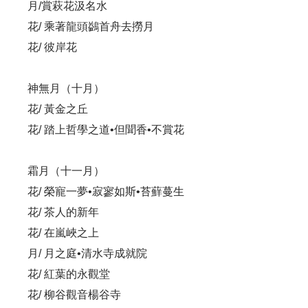
月/賞萩花汲名水
花/ 乘著龍頭鷁首舟去撈月
花/ 彼岸花
神無月（十月）
花/ 黃金之丘
花/ 踏上哲學之道•但聞香•不賞花
霜月（十一月）
花/ 榮寵一夢•寂寥如斯•苔蘚蔓生
花/ 茶人的新年
花/ 在嵐峽之上
月/ 月之庭•清水寺成就院
花/ 紅葉的永觀堂
花/ 柳谷觀音楊谷寺