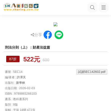
分享
刑法分則（上）：財產法益篇
522元
87折
600
書號 : 5EC14
試讀5EC142602.pdf
編/著者 :
許澤天
出版社 :
新學林
出版日期 : 2026-02-03
ISBN : 9789865266103
書系 : 教科書系列
版別 : 8版
裝幀 : 平裝 18開 472頁