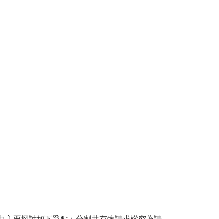
中主要探討如下爭點：分割共有物請求權究為請