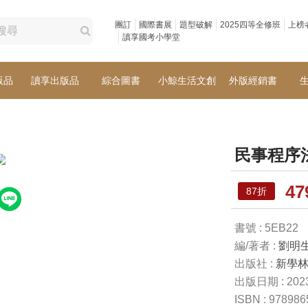
團訂
國際書展
題型破解
2025四等全修班
上榜
讀享國考小學堂
版品
讀享出版品
綜合圖書
小鯨生活文創
外版經銷書
民事程序
4
87折
書號 : 5EB22
編/著者 :
劉明
出版社 :
新學
出版日期 : 2023
ISBN : 97898