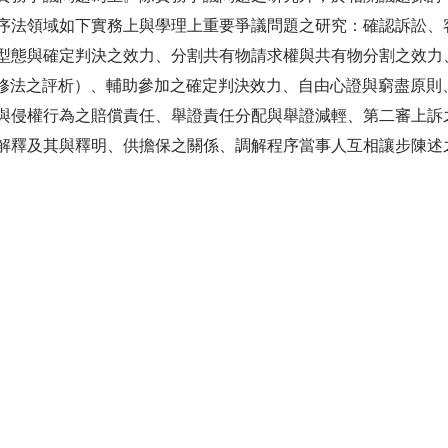
序法領域如下實務上與學理上重要爭議問題之研究：確認訴訟、
型態與確定判決之效力、分割共有物請求權與共有物分割之效力
最新修法之評析）、輔助參加之確定判決效力、自由心證與窮盡原
與侵權行為之賠償責任、舉證責任分配與舉證減輕、第二審上訴
解釋及其與釋明、供擔保之關係、調解程序當事人互相讓步陳述