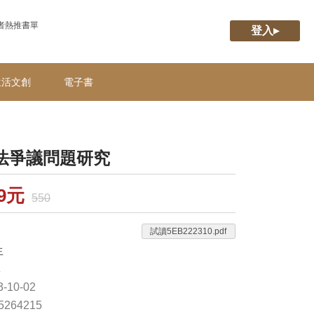
者熱推書單
登入▸
生活文創
電子書
法爭議問題研究
79元
550
試讀5EB222310.pdf
生
林
-10-02
65264215