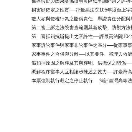
醫療瑕疵與因果關係證明度降低爭議問題之評析──
損害額確定之性質──評最高法院105年度台上字第
數人參與侵權行為之賠償責任、舉證責任分配與舉
第二審上訴之法院審查範圍與新攻擊、防禦方法提
第二審抵銷抗辯提出之容許性──評最高法院104
家事訴訟事件與家事非訟事件之區分──從家事事
家事事件之合併與分離──以其要件、審理與救濟
假扣押原因之解釋及其與釋明、供擔保之關係──評
調解程序當事人互相讓步陳述之效力──評臺灣高等
本票強制執行裁定之停止執行──簡評臺灣高等法院