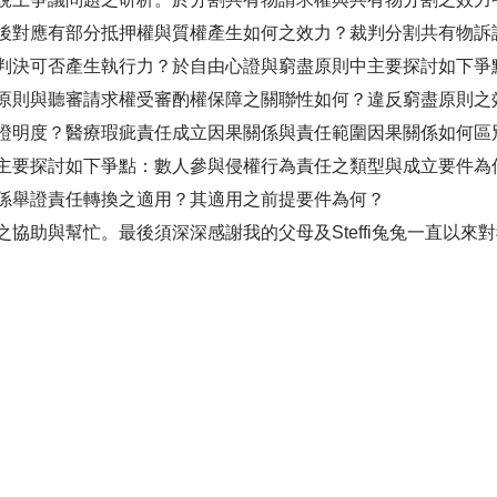
後對應有部分抵押權與質權產生如何之效力？裁判分割共有物訴
判決可否產生執行力？於自由心證與窮盡原則中主要探討如下爭
原則與聽審請求權受審酌權保障之關聯性如何？違反窮盡原則之
證明度？醫療瑕疵責任成立因果關係與責任範圍因果關係如何區
主要探討如下爭點：數人參與侵權行為責任之類型與成立要件為
係舉證責任轉換之適用？其適用之前提要件為何？
助與幫忙。最後須深深感謝我的父母及Steffi兔兔一直以來