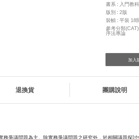
書系 : 入門教
版別 : 2版
裝幀 : 平裝 18
參考分類(CAT
序法專論
退換貨
團購說明
務爭議問題為主。除實務爭議問題之研究外，於相關議題探討