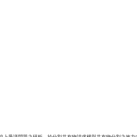
上爭議問題之研析。於分割共有物請求權與共有物分割之效力