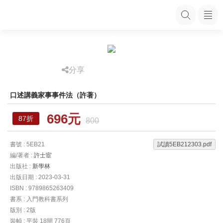
分享
口述講義家事事件法（許著）
696元
87折
800
書號 : 5EB21
試讀5EB212303.pdf
編/著者 :
許士宦
出版社 :
新學林
出版日期 : 2023-03-31
ISBN : 9789865263409
書系 : 入門教科書系列
版別 : 2版
裝幀 : 平裝 18開 776頁