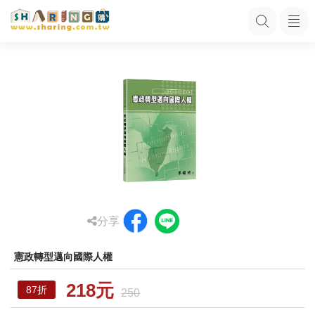
分享
憲政轉型邁向國際人權
218元
87折
250