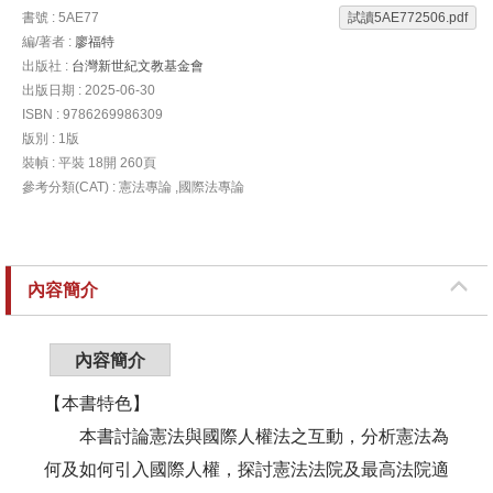
書號 : 5AE77
試讀5AE772506.pdf
編/著者 :
廖福特
出版社 :
台灣新世紀文教基金會
出版日期 : 2025-06-30
ISBN : 9786269986309
版別 : 1版
裝幀 : 平裝 18開 260頁
參考分類(CAT) : 憲法專論 ,國際法專論
內容簡介
內容簡介
【本書特色】
本書討論憲法與國際人權法之互動，分析憲法為
何及如何引入國際人權，探討憲法法院及最高法院適