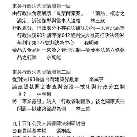
東吳行政法圓桌論壇第一回
由行政法角度解讀「鳳梨酵素案」—「藥品」概念之
認定、訴訟類型與當事人適格
林三欽
行政處分、行政處分不存在與確認訴訟—以台北高等
行政法院
90
年訴字第
642
號判決與最高行政法院
94
年判字第
127
號判決為中心
程明修
藥品與食品同一來源之管理法制—論藥事法第六條藥
品之範圍
余萬能
東吳行政法圓桌論壇第二回
從刑法
193
條論台灣建築界亂象
李咸亨
論建照執照之審查與簽證—技術與行政分立制
度？
林明鏘
將「專業簽證」納入「行政管制體系」後之國家責任
問題—以建築簽證為例
林三欽
九十五年公務人員保障法制研討會
公務員與基本權
張桐銳