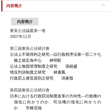
內容簡介
內容簡介
東吳公法論叢第一卷
2007
年
11
月
第三屆東吳公法研討會
公法上不當得利之研究—以行政程序法第一百二十七
條之規定為中心
林明昕
公法上無因管理制度之研究
張錕盛
情況判決制度之研究
林素鳳
行政罰上便宜原則之研究
洪家殷
第四屆東吳公法研討會
日本における行政罰法制度改革の方向性—行政権の
強化に向かうのか、司法権の強化に向かうの
か
市橋克哉