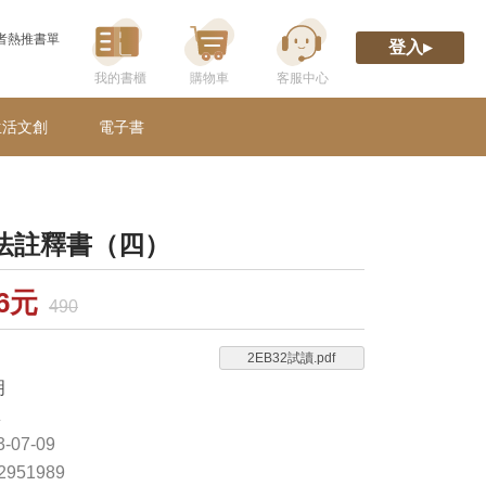
者熱推書單
登入▸
生活文創
電子書
法註釋書（四）
26元
490
2EB32試讀.pdf
明
林
-07-09
62951989