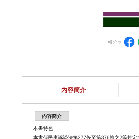
分享
內容簡介
內容簡介
本書特色
本書係民事訴訟法第277條至第376條之2等