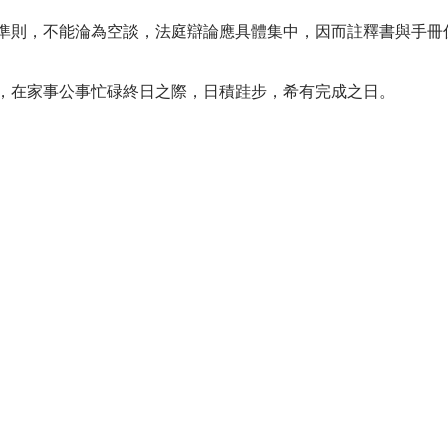
準則，不能淪為空談，法庭辯論應具體集中，因而註釋書與手冊
，在家事公事忙碌終日之際，日積跬步，希有完成之日。