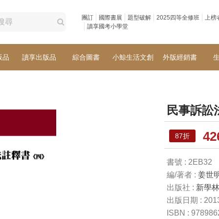
團訂
國際書展
題型破解
2025四等全修班
上榜
讀享國考小學堂
版品
讀享出版品
綜合圖書
小鯨生活文創
外版經銷書
民事訴訟
4
87折
書號 : 2EB32
編/著者 :
姜世
出版社 :
新學
出版日期 : 2013
ISBN : 97898