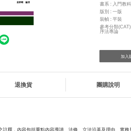
書系 : 入門教
版別 : 一版
裝幀 : 平裝
參考分類(CAT
序法專論
退換貨
團購說明
規定之註釋，內容包括重點內容導讀、法條、立法沿革及理由、實