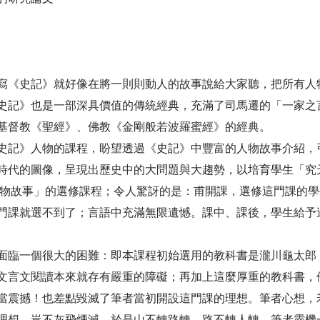
《史記》就好像在將一則則動人的故事說給大家聽，把所有人
史記》也是一部深具價值的傳統經典，充滿了司馬遷的「一家之
基督教《聖經》、佛教《金剛般若波羅蜜經》的經典。
記》人物的課程，盼望透過《史記》中豐富的人物故事介紹，
時代的圖像，呈現出歷史中的大問題與大趨勢，以培育學生「究
物故事」的選修課程；令人驚訝的是：甫開課，選修這門課的學
門課就選不到了；言語中充滿無限遺憾。課中、課後，學生給予
臨一個很大的困難：即本課程初始選用的教科書是瀧川龜太郎
文言文閱讀本來就存有嚴重的障礙；再加上這麼厚重的教科書，
當震撼！也差點毀滅了筆者當初開設這門課的理想。筆者心想，
理想，豈不灰飛煙滅。於是山不轉路轉，路不轉人轉，筆者靈機