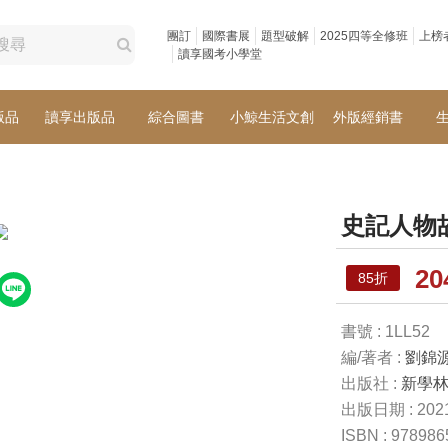
團訂
國際書展
題型破解
2025四等全修班
上榜
讀享國考小學堂
版品
讀享出版品
綜合圖書
小鯨生活文創
外版經銷書
史記人物
2
85折
書號 : 1LL52
編/著者 :
劉錦
出版社 :
新學
出版日期 : 2021
ISBN : 97898