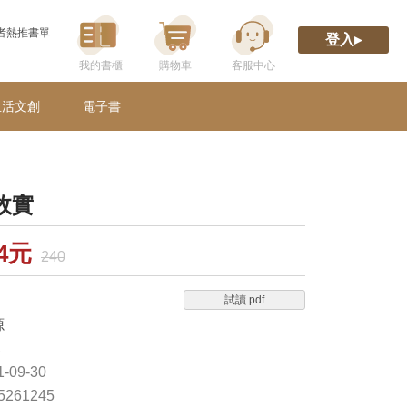
者熱推書單
登入▸
生活文創
電子書
故實
04元
240
試讀.pdf
源
林
-09-30
65261245