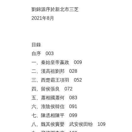
劉錦源序於新北市三芝
2021年8月
目錄
自序 003
一、秦始皇帝嬴政 009
二、漢高祖劉邦 028
三、西楚霸王項羽 052
四、留侯張良 072
五、蕭相國蕭何 083
六、淮陰侯韓信 091
七、陳丞相陳平 099
八、魏其侯竇嬰 武安侯田蚡 109