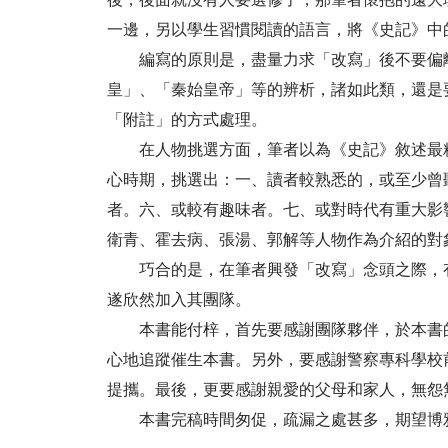
一邊，另以學生習慣閱讀的語言，將《史記》中
編寫的原則是，盡量力求「改寫」後不要偏離
皇」、「秦始皇帝」等的辨析，諸如此類，還是
「附註」的方式處理。
在人物挑選方面，筆者以為《史記》敘述最精
心時期，挑選出：一、讀者較熟悉的，或至少曾
者。六、或較有趣味者。七、或對時代有重大影
衛青、霍去病、張湯、郭解等人物作為介紹的對
巧合的是，在筆者興發「改寫」念頭之際，有
遂欣然加入其團隊。
本書能付梓，首先要感謝團隊夥伴，於本書的
心地追蹤催生本書。另外，要感謝警察專科學校
提攜。最後，更要感謝親愛的父母和家人，無怨
本書完稿時間匆促，疏漏之處甚多，期望博