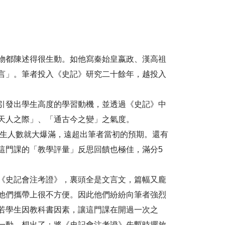
物都陳述得很生動。如他寫秦始皇嬴政、漢高祖
言」。筆者投入《史記》研究二十餘年，越投入
引發出學生高度的學習動機，並透過《史記》中
天人之際」、「通古今之變」之氣度。
生人數就大爆滿，遠超出筆者當初的預期。還有
這門課的「教學評量」反思回饋也極佳，滿分5
《史記會注考證》，裏頭全是文言文，篇幅又龐
他們攜帶上很不方便。因此他們紛紛向筆者強烈
若學生因教科書因素，讓這門課在開過一次之
一動，想出了：將《史記會注考證》先暫時擺放