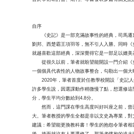
自序
《史記》是一部充滿故事性的經典，司馬遷寫
劉邦、西楚霸王項羽等，無不引人入勝。同時《
就越喜歡這部經典，深深覺得它是一部足以媲美
從很久以前，筆者就盼望能開設一門介紹《史
一個個具代表性的人物故事整合，勾勒出一個大
2020年，筆者首度於任教學校開設「史記人
許多學生說，因選課動作稍微慢了點，想選修這
分，學生平均分數給到4.8分。
然而，這門課在學生高度叫好叫座之前，曾面
大。筆者教授的學生全都是非以文史為專業，對
建議：希望能更換教科書！學生的抱怨令筆者相
後，後面就沒有人要選修了，那筆者懷抱的遠大