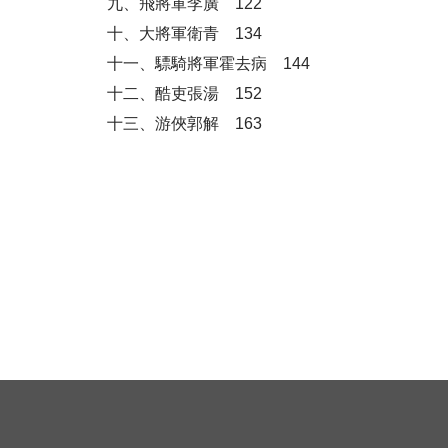
九、飛將軍李廣 122
十、大將軍衛青 134
十一、驃騎將軍霍去病 144
十二、酷吏張湯 152
十三、游俠郭解 163