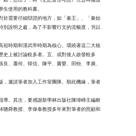
學生使用的教科書。
對於需要仔細辯證的地方，如「秦王」、「秦始
特別說明之處，為了不影響行文的流暢度，另以
高祖時期和漢武帝時期為核心。環繞著這二大核
歷史上被討論較多者。五、或對後人啟發較多
張良、蕭何、韓信、陳平、竇嬰、田蚡、李廣、
版，邀請筆者加入工作室團隊。順此機緣，筆者
指導。其次，要感謝新學林出版社陳瑋崢主編耐
林聰舜教授、李偉泰教授多年來對筆者的照顧和