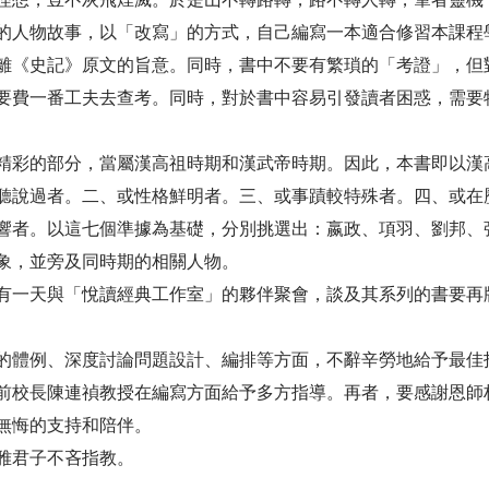
的人物故事，以「改寫」的方式，自己編寫一本適合修習本課程
《史記》原文的旨意。同時，書中不要有繁瑣的「考證」，但
要費一番工夫去查考。同時，對於書中容易引發讀者困惑，需要
彩的部分，當屬漢高祖時期和漢武帝時期。因此，本書即以漢
聽說過者。二、或性格鮮明者。三、或事蹟較特殊者。四、或在
響者。以這七個準據為基礎，分別挑選出：嬴政、項羽、劉邦、
象，並旁及同時期的相關人物。
一天與「悅讀經典工作室」的夥伴聚會，談及其系列的書要再
體例、深度討論問題設計、編排等方面，不辭辛勞地給予最佳
前校長陳連禎教授在編寫方面給予多方指導。再者，要感謝恩師
無悔的支持和陪伴。
雅君子不吝指教。