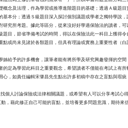
礎概念及法理，作為學習或推導進階題目的基礎；透過Ａ級題目
的基本分；透過Ｓ級題目深入探討個別議題或學者之獨特學說，讓
對研究所考題。據此等區分，從來沒好好學過保險法的讀者，可
級題目，節省準備考試的時間，得以在保險法此一科目上獲得令
重點或尚未見諸於各類題目，但具有理論或實務上重要性者（白
學姊給予的許多機會，讓筆者能有將所學及研究興趣發揮的空間
者的定為學習此科目之重要觀念，希望讀者不僅能在考試上有所
用心，如責任編輯宋肇昌先生點出許多初稿中存在之盲點與瑕疵
或想找個人討論保險或法律相關議題，或希望有人可以分享考試心
希望能與各位互動，藉此修正自己可能的盲點，並培養更多問題意識，期待來