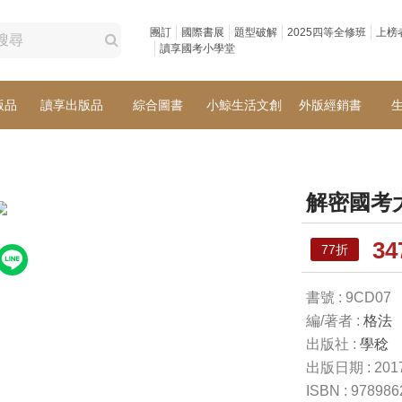
團訂
國際書展
題型破解
2025四等全修班
上榜
讀享國考小學堂
版品
讀享出版品
綜合圖書
小鯨生活文創
外版經銷書
解密國考
3
77折
書號 : 9CD07
編/著者 :
格法
出版社 :
學稔
出版日期 : 2017
ISBN : 97898