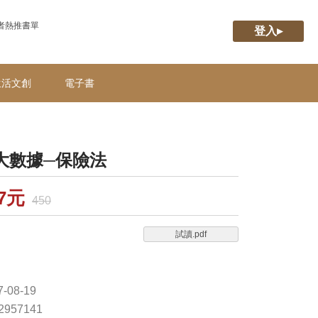
者熱推書單
登入▸
生活文創
電子書
大數據─保險法
47元
450
試讀.pdf
-08-19
62957141