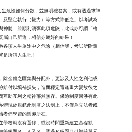
他人生危險如何分散，並無明確答案，或有透過求神
）及堅定執行（毅力）等方式降低之。以考試為
與神髓，並順利消弭此項危險，此或亦可謂「格
既屬自己所選，相信亦屬好的結果！
過各項人生旅途中之危險（相信我，考試所附隨
就是所謂人生吧！
，除金錢之匯集與分配外，更涉及人性之利他或
險給付以填補損失，進而穩定遭逢重大變故後之
間互助互利之精神蕩然無存。保險制度因涉有此
亦體現於規範此制度之法制上，不僅為立法者或
讀者們學習的樂趣所在。
在學校就沒有選修，或沒時間重新建立基礎觀
個等級即Ｂ、Ａ及Ｓ，透過Ｂ級題目引導該單元