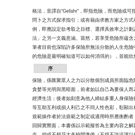
格法，音譯自“Gefahr”，即指危險，而危
問卜之方式探求指引；或有藉由求教方家之方式
例，即應設定欲考取之目標、選擇具效率之計劃
法」之另一文義意涵。當然，若享受危險所蘊含
筆者目前也深陷許多保險所無法分散的人生危險
的危險是最明確知道可以如何消弭的），並能欣
序
保險，係匯聚眾人之力以分散個別成員所面臨危
貪婪等光明與黑暗面，前者如以自己為要保人而
經濟生活；後者如刻意為他人締結多重人身保險
等互助互利或損人利己之不同人性色彩，彰顯出
規範操作者於法規範之制定或適用時所應衡酌者
回歸實際面，本書係以示範擬答為主要內容之解
念，抑或不想花太多時間準備（不得不說這讓以