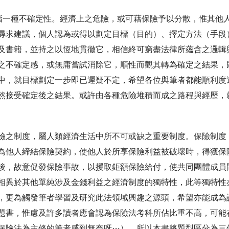
險或可指一種不確定性。經濟上之危險，或可藉保險予以分散，惟其
尋求建議，個人認為或得以劃定目標（目的）、擇定方法（手段
及書籍，並持之以恆地貫徹它，相信終可窮盡法律所蘊含之邏輯
之不確定感，或無庸嘗試消除它，順性而觀其轉為確定之結果，
中，就目標劃定一步即已遲疑不定，希望各位與筆者都能順利度
然接受確定後之結果。或許由各種危險堆積而成之路程與經歷，
險之制度，屬人類經濟生活中所不可或缺之重要制度。保險制度
為他人締結保險契約，使他人於所享保險利益被破壞時，得獲保
後，故意促發保險事故，以攫取鉅額保險給付，使共同團體成員
相異於其他單純涉及金錢利益之經濟制度的獨特性，此等獨特性
，更為觸發筆者學習及研究此法領域興趣之源頭，希望亦能成為
題書，惟慮及許多讀者應會認為保險法考科所佔比重不高，可能
保險法為主修的筆者感到無奈呀⋯），所以本書將題型區分為三