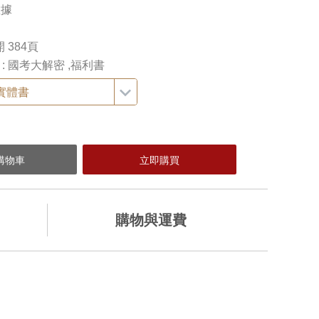
數據
開 384頁
 : 國考大解密 ,福利書
實體書
購物與運費