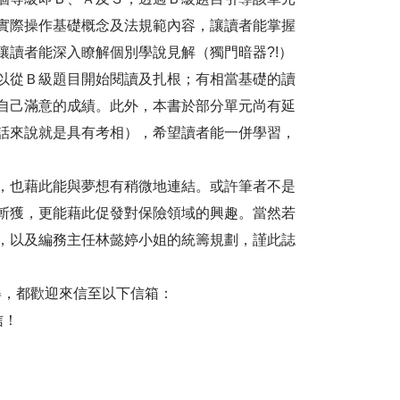
實際操作基礎概念及法規範內容，讓讀者能掌握
讀者能深入瞭解個別學說見解（獨門暗器?!）
以從Ｂ級題目開始閱讀及扎根；有相當基礎的讀
自己滿意的成績。此外，本書於部分單元尚有延
話來說就是具有考相），希望讀者能一併學習，
，也藉此能與夢想有稍微地連結。或許筆者不是
斬獲，更能藉此促發對保險領域的興趣。當然若
，以及編務主任林懿婷小姐的統籌規劃，謹此誌
得，都歡迎來信至以下信箱：
信！